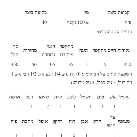
קבוצת ביצה
מין
בקיעת ביצה
פיה
100% נקבה
40
נתונים סטטיסטיים:
מתקפה
הגנה
סך
נקודות חיים
מתקפה
הגנה
מהירות
מיוחדת
מיוחדת
הכל
450
50
105
35
5
5
250
השפעת סוגים על הפוקימון:
(0 אין נזק, 1/4 רבע נזק, 1/2 חצי נזק, 1
נזק רגיל, 2 נזק כפול, 4 נזק מרובע)
נורמלי
אש
מים
חשמל
עשב
קרח
לחימה
רעל
אדמה
1
1
2
1
1
1
1
1
1
על
מעופף
חרק
אבן
רוח
דרקון
אופל
מתכת
פיה
חושי
1
1
1
1
0
1
1
1
1