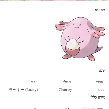
תמונה:
שם:
עברי
אנגלי
יפני
צ'נסי
Chansey
ラッキー (Lucky)
מידע כללי:
מספר פוקידע
סוג
זן