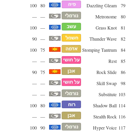
100
80
Dazzling Gleam
79
—
—
Metronome
80
100
—
Grass Knot
81
90
—
Thunder Wave
82
100
75
Stomping Tantrum
84
—
—
Rest
85
90
75
Rock Slide
86
—
—
Skill Swap
98
—
—
Substitute
103
100
80
Shadow Ball
114
—
—
Stealth Rock
116
100
90
Hyper Voice
117