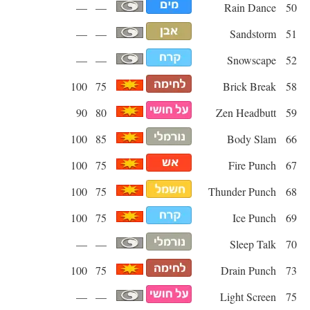
—
—
Rain Dance
50
—
—
Sandstorm
51
—
—
Snowscape
52
100
75
Brick Break
58
90
80
Zen Headbutt
59
100
85
Body Slam
66
100
75
Fire Punch
67
100
75
Thunder Punch
68
100
75
Ice Punch
69
—
—
Sleep Talk
70
100
75
Drain Punch
73
—
—
Light Screen
75