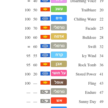
∞
40
Disarming Voice
19
100
50
Trailblaze
20
100
50
Chilling Water
22
100
70
Facade
25
100
60
Bulldoze
28
∞
60
Swift
32
95
55
Icy Wind
34
95
60
Rock Tomb
36
100
20
Stored Power
41
100
—
Fling
43
—
—
Endure
47
—
—
Sunny Day
49