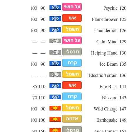
100
90
Psychic
120
100
90
Flamethrower
125
100
90
Thunderbolt
126
—
—
Calm Mind
129
—
—
Helping Hand
130
100
90
Ice Beam
135
—
—
Electric Terrain
136
85
110
Fire Blast
141
70
110
Blizzard
143
100
90
Wild Charge
147
100
100
Earthquake
149
90
150
Giga Impact
152