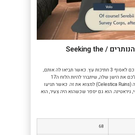
משימות עלילה: 26 – לחפש את הלוחות הנותרים / Seeking the
אחרי שתאספו את כל 16 הלוחות, חזרו אל קוגיטה, והיא תבקש מכם לאסוף 3 חתיכות עץ. כאשר תביאו לה אותם,
היא תספר שהיא צריכה אותם כדי ליצור קרש חיתוך חדש, ותביא לכם את הישן שלה, שיתברר להיות הלוח ה17
(Pixie). וולו יתהה מה הלוח האחרון, ויציע ללכת להריסות סלסטיקה (Celestica Ruins) למצוא את זה. כאשר תגיעו
 גיראטינה. הוא גם יספר שכשהוא היה צעיר, הוא
68