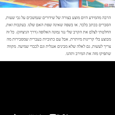
הרבה מהמידע היום מוצע בצורה של שידורים שנמשכים על גבי שעות,
הסברים בכתב בלבד, או בשפה שאינה שפת האם שלנו. בעקבות זאת,
החלטתי לצלם את הקרב שלי נגד נמונה האלופה (דרך הניצחון). כל זה
מבוצע בלי קריינות מיותרת, אבל עם כתוביות בעברית שמסבירות מה
צריך לעשות, גם לאלה שלא מבינים אנגלית וגם לכבדי שמיעה. מקווה
שתפיקו מזה את המירב ותהנו.