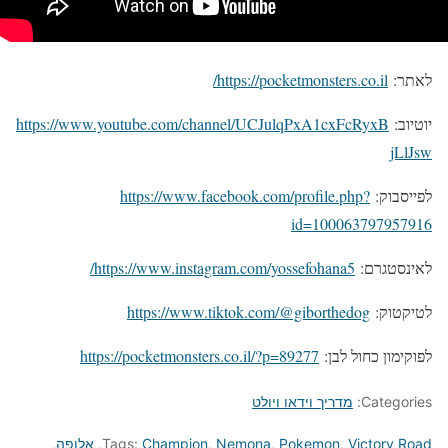
לאתר:
https://pocketmonsters.co.il/
יוטיוב:
https://www.youtube.com/channel/UCJulqPxA1cxFcRyxB
jLlJsw
לפייסבוק:
https://www.facebook.com/profile.php?
id=100063797957916
לאינסטגרם:
https://www.instagram.com/yossefohana5/
לטיקטוק:
https://www.tiktok.com/@giborthedog
לפוקימון כחול לבן:
https://pocketmonsters.co.il/?p=89277
Categories:
מדריך וידאו ויולט
Victory Road
,
Pokemon
,
Nemona
,
Champion
Tags:
,
אלופה
,