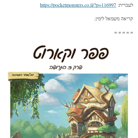
לעברית:
https://pocketmonsters.co.il/?p=116997
קריאה משמאל לימין.
= = = = =