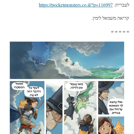
לעברית:
https://pocketmonsters.co.il/?p=116997
קריאה משמאל לימין.
= = = = =