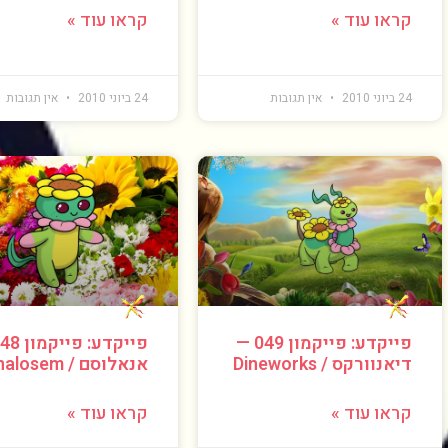
קראו עוד »
קראו עוד »
24 ביוני 2010
אין תגובות
24 ביוני 2010
אין תגובות
פייקדע: פייקמון 049 —
דיאנוורקס / Dineworks
אנאלוסם / Analosem
קראו עוד »
קראו עוד »