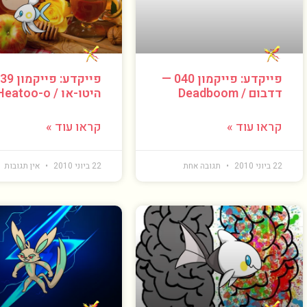
פייקדע: פייקמון 040 —
דדבום / Deadboom
היטו-או / Heatoo-o
קראו עוד »
קראו עוד »
22 ביוני 2010
תגובה אחת
22 ביוני 2010
אין תגובות