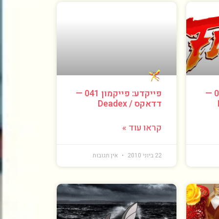
פייקדע: פייקמון 042 —
פייקדע: פייקמון 041 —
דדאקס / Deadex
קראו עוד »
22 ביוני 2010
אין תגובות