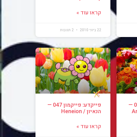
קראו עוד »
22 ביוני 2010
2 תגובות
פייקדע: פייקמון 048 —
פייקדע: פייקמון 047 —
הנאיון / Heneion
קראו עוד »