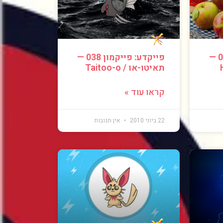
פייקדע: פייקמון 039 —
פייקדע: פייקמון 038 —
תאיטו-או / Taitoo-o
קראו עוד »
22 ביוני 2010
אין תגובות