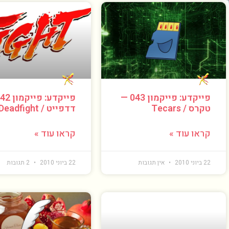
פייקדע: פייקמון 043 —
טקרס / Tecars
דדפייט / Deadfight
קראו עוד »
קראו עוד »
22 ביוני 2010
אין תגובות
22 ביוני 2010
2 תגובות