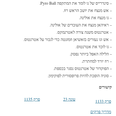
– סינדרייס של גו לומד את המתקפה Pyro Ball.
– אש מנצח את יושב הראש רוז.
– גו מנצח את אולינה.
– ראיהאן מנצח את העובדים של אולינה.
– אטרנטוס משנה צורה לאטרנמקס.
– אש וגו נעזרים בזאשיאן וזמזנטה כדי לגבור על אטרנטוס.
– גו לוכד את אטרנטוס.
– הלילה האפל ביותר נפסק.
– רוז יורד למחתרת.
– הפוקדור של אטרנטוס נסגר בכספת.
– סוניה הופכת להיות פרופסורית לפוקימון.
קישורים
עונה 23
פרק 1135
פרק 1133
מדריך פרקים