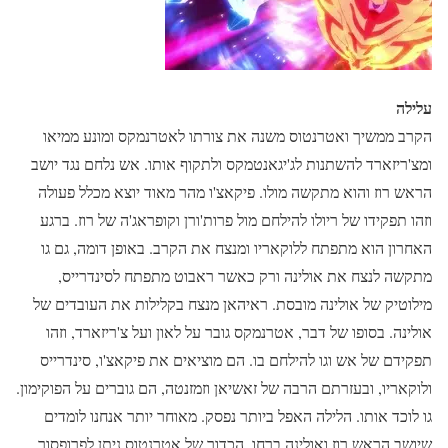
עלילה
הקרב ממשיך ואטרנטוס משנה את צורתו לאטרנמקס ומונע ממיאו
ומצ'ריזארד להשתנות לג'יגאנטמקס ולתקוף אותו. אש נלחם נגד יושב
הראש רוז והוא מתקשה מולו. פיקאצ'ו מהר מאוד יוצא מכלל פעולה
וזהו תפקידו של ריולו להילחם מול פרות'ורן וקופראג'ה של רוז. ברגע
האחרון הוא מתפתח ללוקאריו ומנצח את הקרב. באופן דומה, גם גו
מתקשה לנצח את אולינה ורק כאשר ראבוט מתפתח לסינדרייס,
מילוטיק של אולינה מובסת. ראיהאן מנצח בקלילות את העובדים של
אולינה. בסופו של דבר, אטרנמקס גובר על לאון ועל צ'ריזארד, וזהו
תפקידם של אש וגו להילחם בו. הם מוציאים את פיקאצ'ו, סינדרייס
ולוקאריו, ובעזרתם הרבה של זאשיאן וזמזנטה, הם גוברים על הפוקימון.
גו לוכד אותו. הלילה האפל ביותר נפסק. מאוחר יותר אנחנו לומדים
שיושב הראש רוז ואולינה ברחו, הכדור של אטרנטוס ניתן לפרופסור