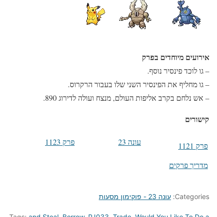
אירועים מיוחדים בפרק
– גו לוכד פינסיר נוסף.
– גו מחליף את הפינסיר השני שלו בעבור הרקרוס.
– אש נלחם בקרב אליפות העולם, מנצח ועולה לדירוג 890.
קישורים
עונה 23
פרק 1123
פרק 1121
מדריך פרקים
Categories:
עונה 23 - פוקימון מסעות
Tags:
and Steal
,
Borrow
,
PJ033
,
Trade
,
Would You Like To Do a