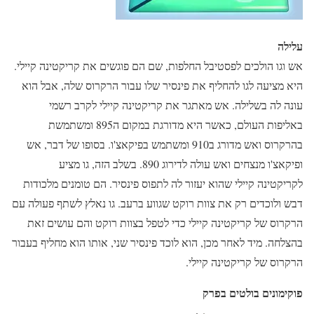
עלילה
אש וגו הולכים לפסטיבל החלפות, שם הם פוגשים את קריקטינה קיילי.
היא מציעה לגו להחליף את פינסיר שלו עבור הרקרוס שלה, אבל הוא
עונה לה בשלילה. אש מאתגר את קריקטינה קיילי לקרב רשמי
באליפות העולם, כאשר היא מדורגת במקום ה895 ומשתמשת
בהרקרוס ואש מדורג ב910 ומשתמש בפיקאצ'ו. בסופו של דבר, אש
ופיקאצ'ו מנצחים ואש עולה לדירוג 890. בשלב הזה, גו מציע
לקריקטינה קיילי שהוא יעזור לה לתפוס פינסיר. הם טומנים מלכודות
דבש ולוכדים רק את צוות רוקט שגווע ברעב. גו נאלץ לשתף פעולה עם
הרקרוס של קריקטינה קיילי כדי לטפל בצוות רוקט והם עושים זאת
בהצלחה. מיד לאחר מכן, הוא לוכד פינסיר שני, אותו הוא מחליף בעבור
הרקרוס של קריקטינה קיילי.
פוקימונים בולטים בפרק