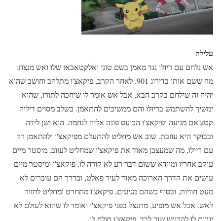
עלילה
אש נלחם עם ריולו נגד מאמן בשם טוני ואלקטאבאז שלו ואש מנצח;
מה ששם אותו בדירוג 901. לאחר הקרב, פיקאצ'ו מתלהב וחושב שהוא
יהיה זה שילחם בקרב הבא, אבל אש אומר לו שיחכה לתורו, שהוא
ימשיך להשתמש בריולו והם ממשיכים להתאמן. בשלב מסוים דיליה
קטצ'אם מגיעה ופיקאצ'ו הכועס פונה אליה לנחמה. הוא ישן לידה
ובבוקר היא עוזבת. שוב אש מחליט להתעלם מפיקאצ'ו ולהתאמן רק
עם ריולו, מה שמעצבן מאוד את פיקאצ'ו שמחליט לעזוב. מיסטר מיים
עוקב אחריו ומוודא ששום דבר רע לא קורה לו. פיקאצ'ו ומיסטר מיים
עושים את הדרך הארוכה מאוד לעיר פאלט, ובדרך הם עוברים לא
מעט חוויות, ובסוף כשהם מגיעים, פיקאצ'ו מתחרט ומחליט לחזור
לאש. אבל אש מופיע, מתנצל בפני פיקאצ'ו ואומר לו שהוא לעולם לא
יגרום לו להרגיש שוב לבד. פיקאצ'ו סולח לו.