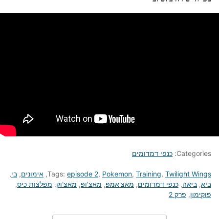
Categories:
כנפי דמדומים
Twilight Wings
,
Training
,
Pokemon
,
episode 2
Tags:
,
אימונים
,
בי
,
ביא
,
ביאה
,
כנפי דמדומים
,
מאצ'אמפ
,
מאצ'ופ
,
מאצ'וק
,
מפלצות כיס
,
פוקימון
,
פרק 2