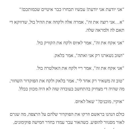
"אני יודעת אני יודעת! עכשיו תבחרו כבר איטיים שכמותכם!"
"א…אני רוצה את זה", אמרה אלה ולקחה את ההיל בול, שדווקא די
תאם לה ולמראה שלה.
"אני אקח את זה", אמר לאיוס ולקח את הקוויק בול.
"ושוב נשארנו רק אני ואתה", אמר בלאק.
"אני אקח את זה", אמר ריי ולקח את האולטרה בול.
"טוב זה משאיר רק אחד לי", אמר בלאק ולקח את הפוקדור השחור,
מה שהיה די מצחיק בהתחשב בעובדה שזה לא היה מכוון בכלל.
"אוקיי, מוכנים?" שאל לאיוס.
כולם הנהנו בראשם וזרקו את הפוקדור שלהם על הרצפה, מה שגרם
לאור מסנוור להופיע. כשהאור עבר עמדו בחדר חמישה פוקימונים,