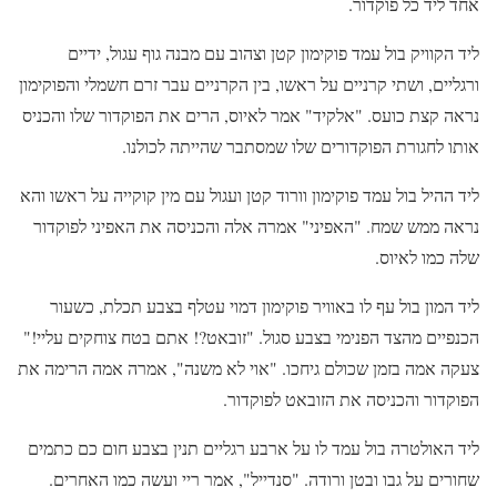
אחד ליד כל פוקדור.
ליד הקוויק בול עמד פוקימון קטן וצהוב עם מבנה גוף עגול, ידיים
ורגליים, ושתי קרניים על ראשו, בין הקרניים עבר זרם חשמלי והפוקימון
נראה קצת כועס. "אלקיד" אמר לאיוס, הרים את הפוקדור שלו והכניס
אותו לחגורת הפוקדורים שלו שמסתבר שהייתה לכולנו.
ליד ההיל בול עמד פוקימון וורוד קטן ועגול עם מין קוקייה על ראשו והא
נראה ממש שמח. "האפיני" אמרה אלה והכניסה את האפיני לפוקדור
שלה כמו לאיוס.
ליד המון בול עף לו באוויר פוקימון דמוי עטלף בצבע תכלת, כשעור
הכנפיים מהצד הפנימי בצבע סגול. "זובאט?! אתם בטח צוחקים עליי!"
צעקה אמה בזמן שכולם גיחכו. "אוי לא משנה", אמרה אמה הרימה את
הפוקדור והכניסה את הזובאט לפוקדור.
ליד האולטרה בול עמד לו על ארבע רגליים תנין בצבע חום כם כתמים
שחורים על גבו ובטן ורודה. "סנדייל", אמר ריי ועשה כמו האחרים.