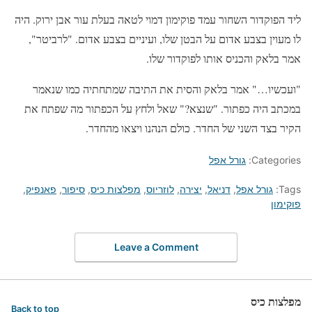
ליד הפוקדור השחור עמד פוקימון דמוי לטאה בעלת עור אבן ירוק. היה
לו מעוין בצבע אדום על הבטן שלו, ועיניים בצבע אדום. "לרביטר",
אמר בלאק והכניס אותו לפוקדור שלו.
"ועכשיו…" אמר בלאק והסית את התיבה שמתחתיה כמו שנאמר
במכתב היה כפתור. "שנצא?" שאל ולחץ על הכפתור מה שפתח את
הקיר בצד השני של החדר. כולם הנהנו ויצאו מהחדר.
Categories:
גורל אפל
Tags:
גורל אפל
,
דניאל
,
יצירה
,
לוזריוס
,
מפלצות כיס
,
סיפור
,
פאנפיק
,
פוקימון
Leave a Comment
מפלצות כיס
Back to top