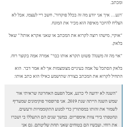
ומכתב.
'רגע… איך אני יודע מה זה בכלל פוקדור', חשב ריי לעצמו, אבל לא
הצליח להיזכר מאיפה הוא מכיר את המונח.
"אוקיי, מישהו רוצה לקרוא את המכתב או שאני אקרא אותו?" שאל
בלאק.
"אוי מה זה משנה? פשוט תקרא אותו כבר" אמרה אמה בקוצר רוח.
בלאק הסתכל על אמה בעיניים מצומצמות אך לא אמר דבר. הוא
התחיל לקרוא את המכתב בצורה שתישמע כאילו הוא כתב אותו:
"השנה לא ידועה לי כרגע, אבל הפעם האחרונה שראיתי אור
שמש השנה הייתה שנת 2019. אני פרופסור פוקימונים שמעדיף
לשמור את זהותו במסתורין כדי למנוע התקוממויות ורעשים.
ונחטפתי בידי צוות אימפריום. במשך שנים הם התעללו בי ושברו
את רוחי, ועכשיו הם בטוחים שאני תחת שליטתם. גם אני