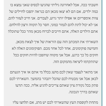
חשבתי ככה, אבל לאחרונה גיליתי שהגיעו לבסיס שאני נמצא בו
כמה ילדים, אם הם לא יצאו מכאן הם כנראה יהפכו לחיילים של
צוות אימפריום או אפילו יותר גרוע, לעבדים. אני חייב לעזור להם,
אני לא יכול לתת להם לגמור כמוני, חסר כל תקווה ורצון להילחם.
אתם הילדים האלה, אתם חייבים לברוח מכאן מהר ככל שתוכלו!
השארתי את המכתב הזה עם הוראות של איך לצאת מכאן,
וחמישה פוקימונים, אחד לכל אחד מכם. הפוקימונים האלה לא
חזקים כל כך כרגע, אבל אני מקווה שיהפכו להיות חזקים ככל
שתתקדמו ליציאה מהמקום הזה.
אני מתאר לעצמי שאין לכם מושג בכלל מי אתם או איך הגעתם
לכאן אבל אני מבטיח לכם שהכל יתבהר בהמשך. השארתי לכם
פתק בכל נקודת ציון שאתם צריכים להגיע אליה, ככה תדעו
שאתם בדרך הנכונה.
מתחת לקופסת העץ שהשארתי לכם יש מתג, אם תלחצו עליו