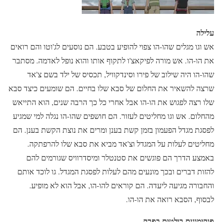
עלילה
אש וגו מגלים שהו-הו צפוי להופיע בטבע. הם נוסעים לג'וטו והם רואים
את הו-הו. אש מורה לפיקאצ'ו לתקוף אותו והוא נופל לאדמה. מסתבר
שהו-הו היה שילוב של פירו וסינדקוויל, תכסיס של ילד בשם צ'אד
שרצה להשאיר את החלום של סבא שלו בחיים. הם שומעים כיצד סבא
שלו רצה לפגוש את הו-הו אבל אחרי כל כך הרבה שנים, הוא התייאש
מהחלום. אש וגו מחליטים לעזור. הם חושפים שהו-הו נגלה למי שמגיע
לפסגת מגדל הפעמון בזמן קשת בענן ומרים את נוצת הקשת בענן. הם
מחליטים לעלות על המגדל וצ'אד מביא את סבא שלו להרפתקה.
באמצע הדרך הם פוגשים את סטנטלר ומיסדרוויס שגורמים להם
להזות דברים ובכך מונעים מהם לעלות לפסגת המגדל. גו לוכד אותם
והחבורה מגיעה ליעדה. הם קוראים להו-הו, אבל הוא לא מופיע.
לבסוף, הסבא רואה את הו-הו.
פוקימונים בולטים בפרק