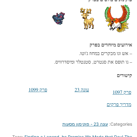
אירועים מיוחדים בפרק
– אש וגו מבקרים במחוז ג'וטו.
– גו תופס את סנטרט, סטנטלר ומיסדרוויס.
קישורים
עונה 23
פרק 1099
פרק 1097
מדריך פרקים
Categories:
עונה 23 - פוקימון מסעות
Tags:
Finding a Legend
,
he Promise We Made that Day! The