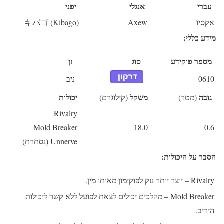
עברי
אנגלי
יפני
אקסיו
Axew
キバゴ (Kibago)
מידע כללי:
מספר פוקידע
סוג
זן
0610
ניב
גובה
משקל
יכולות
(מטר)
(קילוגרם)
Rivalry
Mold Breaker
18.0
0.6
Unnerve (נסתרת)
הסבר על היכולות:
Rivalry
– יוצר יותר נזק לפוקימון מאותו מין.
Mold Breaker
– מהלכים יכולים לצאת לפועל ללא קשר ליכולות
היריב.