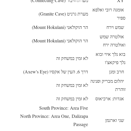
XY
מערת חיבור (Connecting Cave)
אומגה רובי ואלפא
מערת גרניט (Granite Cave)
ספיר
שמש וירח
הר הוקולאני (Mount Hokulani)
אולטרה שמש
הר הוקולאני (Mount Hokulani)
ואולטרה ירח
בוא נלך איוי ובוא
לא זמין במשחק זה
נלך פיקאצ'ו
חרב ומגן
דרך 6, העין של אקסיו (Axew's Eye)
יהלום מבריק ופנינה
לא זמין במשחק זה
זוהרת
אגדות: ארכיאוס
לא זמין במשחק זה
South Province: Area Five
North Province: Area One, Dalizapa
שני וארגמן
Passage