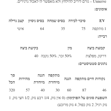
Unnerve
– גורם ליריב להילחץ ולא מאפשר לו לאכול גרגירים.
אימונים:
EV
סיכוי לכידה
בסיס שמחה
בסיס ניסיון
קצב גדילה
1 מתקפה
75
35
64
איטי
רבייה:
קבוצת ביצה
מין
בקיעת ביצה
דרקון, מפלצת
50% זכר, 50% נקבה
40
נתונים סטטיסטיים:
מתקפה
הגנה
סך
נקודות חיים
מתקפה
הגנה
מהירות
מיוחדת
מיוחדת
הכל
320
57
40
30
60
87
46
השפעת סוגים על הפוקימון:
(0 אין נזק, 1/4 רבע נזק, 1/2 חצי נזק, 1
נזק רגיל, 2 נזק כפול, 4 נזק מרובע)