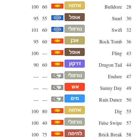
100
60
Bulldoze
28
95
55
Snarl
30
101
60
Swift
32
95
60
Rock Tomb
36
100
—
Fling
43
90
60
Dragon Tail
44
—
—
Endure
47
—
—
Sunny Day
49
—
—
Rain Dance
50
100
80
Dig
55
100
40
False Swipe
57
100
75
Brick Break
58