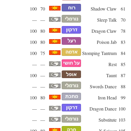
100
70
Shadow Claw
61
—
—
Sleep Talk
70
100
80
Dragon Claw
78
100
80
Poison Jab
83
100
75
Stomping Tantrum
84
—
—
Rest
85
100
—
Taunt
87
—
—
Swords Dance
88
100
80
Iron Head
99
—
—
Dragon Dance
100
—
—
Substitute
103
100
80
X-Scissor
105