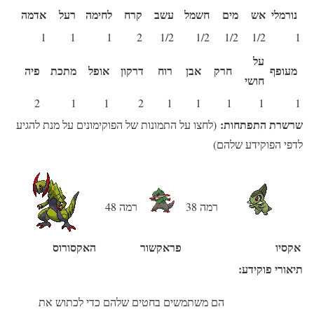
נורמלי
אש
מים
חשמל
עשב
קרח
לחימה
רעל
אדמה
1
1
1
2
1/2
1/2
1/2
1/2
1
על
מעופף
חרק
אבן
רוח
דרקון
אופל
מתכת
פיה
חושי
2
1
1
2
1
1
1
1
1
שרשרת התפתחות:
(לחצו על התמונות של הפוקימונים על מנת להגיע
לדפי הפוקידע שלהם)
רמה 38
רמה 48
אקסיו
פראקשור
האקסורוס
תיאורי פוקידע:
הם משתמשים בחטים שלהם כדי לכתוש את