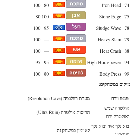
100
80
Iron Head
74
80
100
Stone Edge
75
100
95
Sludge Wave
78
100
—
Heavy Slam
79
100
—
Heat Crash
88
95
95
High Horsepower
94
100
80
Body Press
99
מיקום במשחקים:
שמש וירח
מערת רזולוציה (Resolution Cave)
אולטרה שמש
הריסות אולטרה (Ultra Ruin)
ואולטרה ירח
בוא נלך איוי ובוא נלך
לא זמין במשחק זה
פיקאצ'ו