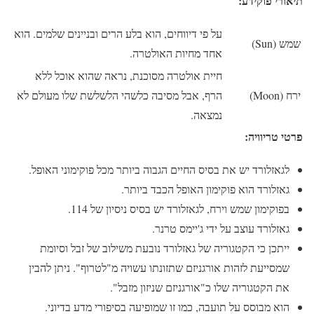
תיאורי פוקידע:
על פי דיווחים, הוא בלע הרים ובניינים שלמים. הוא
שמש (Sun)
אחד מחיות האולטרה.
חיית אולטרה מסוכנת, נראה שהוא אוכל ללא
ירח (Moon)
הרף, אבל מסיבה כלשהי הלשלשת שלו מעולם לא
נמצאה.
פרטי טריוויה:
לגאזלורד יש את בסיס החיים הגבוה ביותר מכל פוקימוני האופל.
גאזלורד הוא פוקימון האופל הכבד ביותר.
בפוקימון שמש וירח, לגאזלורד יש בסיס ניסיון של 114.
גאזלורד עוצב על ידי ג'יימס טרנר.
ייתכן כי הקטגוריה של גאזלורד נובעת משילוב של זבל וסיומת
שמסייעת לזהות אורגניזם שתזונתו עשויה מ"לטרוף". ניתן להבין
את הקטגוריה שלו כ"אורגניזם שניזון מזבל".
הוא מבוסס על תועבה, כמו זו שמופיעה בסיפורי מדע בדיוני.