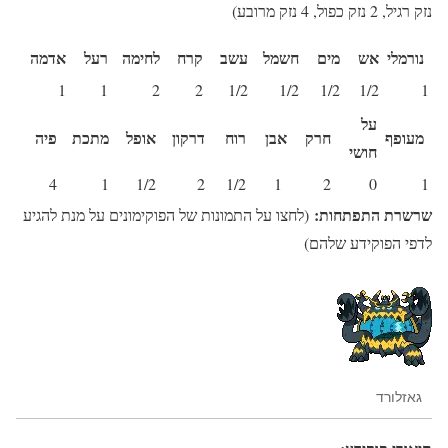
נזק רגיל, 2 נזק כפול, 4 נזק מרובע)
נורמלי
אש
מים
חשמל
עשב
קרח
לחימה
רעל
אדמה
1
1
2
2
1/2
1/2
1/2
1/2
1
על
מעופף
חרק
אבן
רוח
דרקון
אופל
מתכת
פיה
חושי
4
1
1/2
2
1/2
1
2
0
1
שרשרת התפתחות:
(לחצו על התמונות של הפוקימונים על מנת להגיע
לדפי הפוקידע שלהם)
גאזלורד