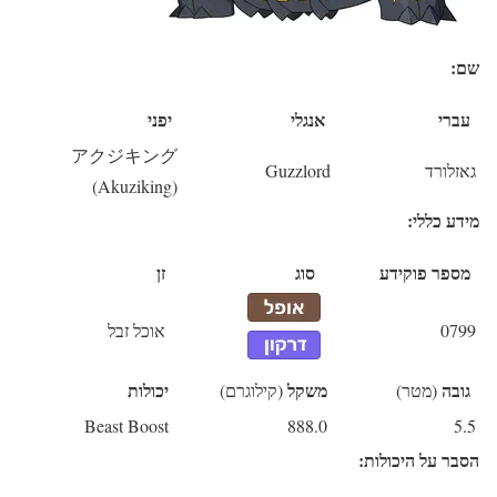
שם:
עברי
אנגלי
יפני
アクジキング
גאזלורד
Guzzlord
(Akuziking)
מידע כללי:
מספר פוקידע
סוג
זן
0799
אוכל זבל
גובה
משקל
יכולות
(מטר)
(קילוגרם)
Beast Boost
888.0
5.5
הסבר על היכולות: