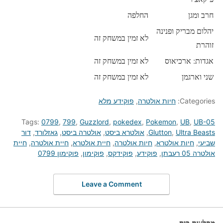
חרב ומגן
החלפה
יהלום מבריק ופנינה
לא זמין במשחק זה
זוהרת
אגדות: ארכיאוס
לא זמין במשחק זה
שני וארגמן
לא זמין במשחק זה
Categories:
חיות אולטרה
,
פוקידע מלא
Tags:
0799
,
799
,
Guzzlord
,
pokedex
,
Pokemon
,
UB
,
UB-05
Ultra Beasts
,
Glutton
,
אולטרא ביסט
,
אולטרה ביסט
,
גאזלורד
,
דור
שביעי
,
חיות אולטרא
,
חיות אולטרה
,
חיית אולטרא
,
חיית אולטרה
,
חיית
אולטרה 05 רעבתן
,
פוקידע
,
פוקידקס
,
פוקימון
,
פוקימון 0799
Leave a Comment
מפלצות כיס