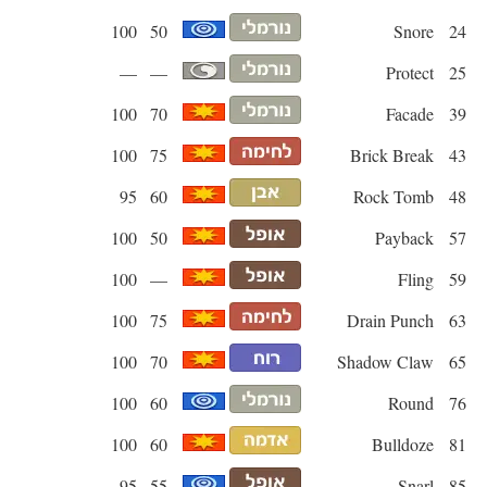
100
50
Snore
24
—
—
Protect
25
100
70
Facade
39
100
75
Brick Break
43
95
60
Rock Tomb
48
100
50
Payback
57
100
—
Fling
59
100
75
Drain Punch
63
100
70
Shadow Claw
65
100
60
Round
76
100
60
Bulldoze
81
95
55
Snarl
85