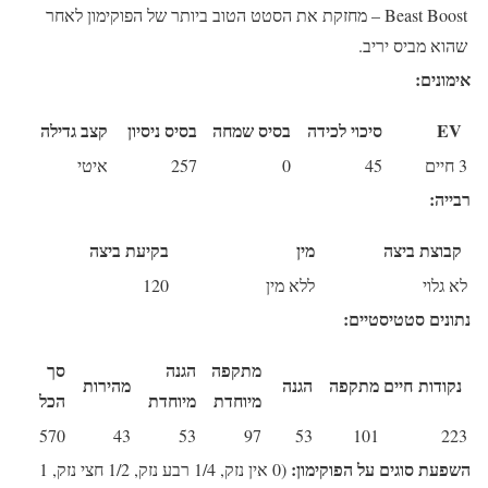
Beast Boost
– מחזקת את הסטט הטוב ביותר של הפוקימון לאחר
שהוא מביס יריב.
אימונים:
EV
סיכוי לכידה
בסיס שמחה
בסיס ניסיון
קצב גדילה
3 חיים
45
0
257
איטי
רבייה:
קבוצת ביצה
מין
בקיעת ביצה
לא גלוי
ללא מין
120
נתונים סטטיסטיים:
מתקפה
הגנה
סך
נקודות חיים
מתקפה
הגנה
מהירות
מיוחדת
מיוחדת
הכל
570
43
53
97
53
101
223
השפעת סוגים על הפוקימון:
(0 אין נזק, 1/4 רבע נזק, 1/2 חצי נזק, 1