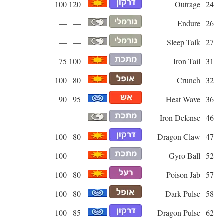
100
120
Outrage
24
—
—
Endure
26
—
—
Sleep Talk
27
75
100
Iron Tail
31
100
80
Crunch
32
90
95
Heat Wave
36
—
—
Iron Defense
46
100
80
Dragon Claw
47
100
—
Gyro Ball
52
100
80
Poison Jab
57
100
80
Dark Pulse
58
100
85
Dragon Pulse
62