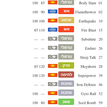
100
85
Body Slam
01
100
90
Flamethrower
02
100
100
Earthquake
10
85
110
Fire Blast
15
—
—
Substitute
20
—
—
Endure
26
—
—
Sleep Talk
27
85
120
Megahorn
28
100
120
Superpower
39
—
—
Iron Defense
46
100
—
Gyro Ball
52
100
80
Seed Bomb
59