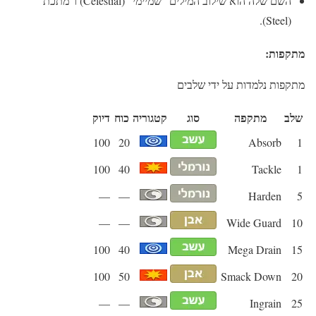
השם שלה הוא שילוב המילים "שמיימי" (Celestial) ו"מתכת"
(Steel).
מתקפות:
מתקפות נלמדות על ידי שלבים
שלב
מתקפה
סוג
קטגוריה
כוח
דיוק
100
20
Absorb
1
100
40
Tackle
1
—
—
Harden
5
—
—
Wide Guard
10
100
40
Mega Drain
15
100
50
Smack Down
20
—
—
Ingrain
25