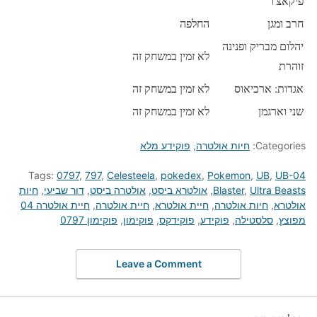
פיקאצ'ו
חרב ומגן
החלפה
יהלום מבריק ופנינה
לא זמין במשחק זה
זוהרת
אגדות: ארכיאוס
לא זמין במשחק זה
שני וארגמן
לא זמין במשחק זה
Categories:
חיות אולטרה
,
פוקידע מלא
Tags:
0797
,
797
,
Celesteela
,
pokedex
,
Pokemon
,
UB
,
UB-04
Ultra Beasts
,
Blaster
,
אולטרא ביסט
,
אולטרה ביסט
,
דור שביעי
,
חיות
אולטרא
,
חיות אולטרה
,
חיית אולטרא
,
חיית אולטרה
,
חיית אולטרה 04
מפוצץ
,
סלסטילה
,
פוקידע
,
פוקידקס
,
פוקימון
,
פוקימון 0797
Leave a Comment