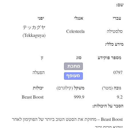
שם:
עברי
אנגלי
יפני
テッカグヤ
סלסטילה
Celesteela
(Tekkaguya)
מידע כללי:
מספר פוקידע
סוג
זן
0797
הפעלה
גובה
משקל
יכולות
(מטר)
(קילוגרם)
Beast Boost
999.9
9.2
הסבר על היכולות:
Beast Boost
– מחזקת את הסטט הטוב ביותר של הפוקימון לאחר
שהוא מביס יריב.