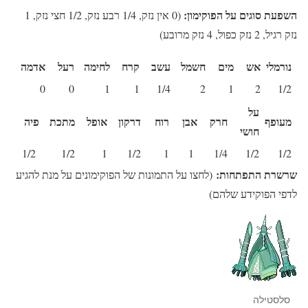
השפעת סוגים על הפוקימון:
(0 אין נזק, 1/4 רבע נזק, 1/2 חצי נזק, 1
נזק רגיל, 2 נזק כפול, 4 נזק מרובע)
נורמלי
אש
מים
חשמל
עשב
קרח
לחימה
רעל
אדמה
0
0
1
1
1/4
2
1
2
1/2
על
מעופף
חרק
אבן
רוח
דרקון
אופל
מתכת
פיה
חושי
1/2
1/2
1
1/2
1
1
1/4
1/2
1/2
שרשרת התפתחות:
(לחצו על התמונות של הפוקימונים על מנת להגיע
לדפי הפוקידע שלהם)
סלסטילה