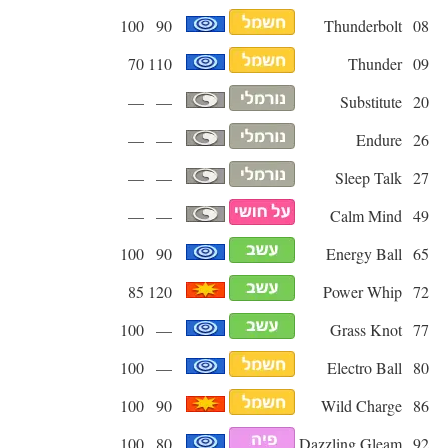
100
90
Thunderbolt
08
70
110
Thunder
09
—
—
Substitute
20
—
—
Endure
26
—
—
Sleep Talk
27
—
—
Calm Mind
49
100
90
Energy Ball
65
85
120
Power Whip
72
100
—
Grass Knot
77
100
—
Electro Ball
80
100
90
Wild Charge
86
100
80
Dazzling Gleam
92