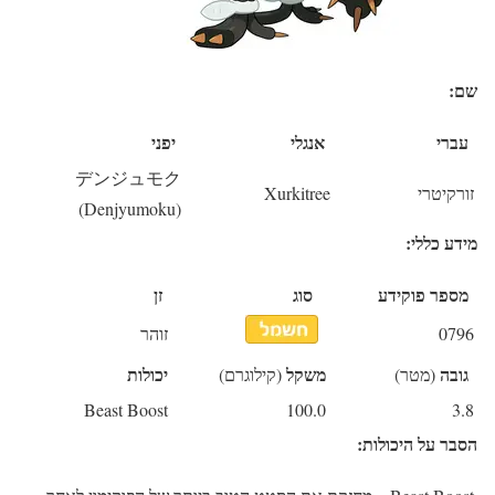
שם:
עברי
אנגלי
יפני
デンジュモク
זורקיטרי
Xurkitree
(Denjyumoku)
מידע כללי:
מספר פוקידע
סוג
זן
0796
זוהר
גובה
משקל
יכולות
(מטר)
(קילוגרם)
Beast Boost
100.0
3.8
הסבר על היכולות: