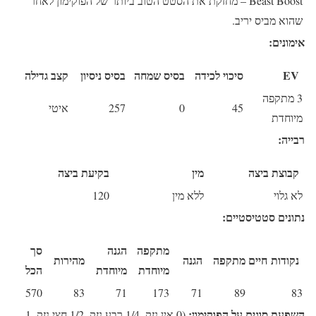
Beast Boost
– מחזקת את הסטט הטוב ביותר של הפוקימון לאחר
שהוא מביס יריב.
אימונים:
EV
סיכוי לכידה
בסיס שמחה
בסיס ניסיון
קצב גדילה
3 מתקפה
45
0
257
איטי
מיוחדת
רבייה:
קבוצת ביצה
מין
בקיעת ביצה
לא גלוי
ללא מין
120
נתונים סטטיסטיים:
מתקפה
הגנה
סך
נקודות חיים
מתקפה
הגנה
מהירות
מיוחדת
מיוחדת
הכל
570
83
71
173
71
89
83
השפעת סוגים על הפוקימון:
(0 אין נזק, 1/4 רבע נזק, 1/2 חצי נזק, 1