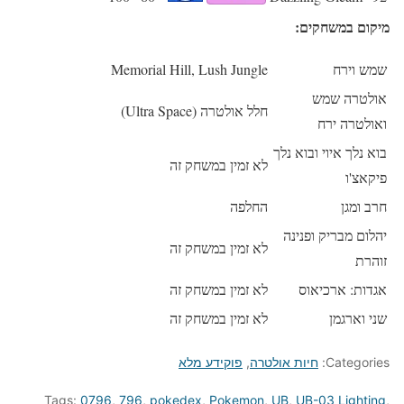
מיקום במשחקים:
שמש וירח
Memorial Hill, Lush Jungle
אולטרה שמש
חלל אולטרה (Ultra Space)
ואולטרה ירח
בוא נלך איוי ובוא נלך
לא זמין במשחק זה
פיקאצ'ו
חרב ומגן
החלפה
יהלום מבריק ופנינה
לא זמין במשחק זה
זוהרת
אגדות: ארכיאוס
לא זמין במשחק זה
שני וארגמן
לא זמין במשחק זה
Categories:
חיות אולטרה
,
פוקידע מלא
Tags:
0796
,
796
,
pokedex
,
Pokemon
,
UB
,
UB-03 Lighting
,