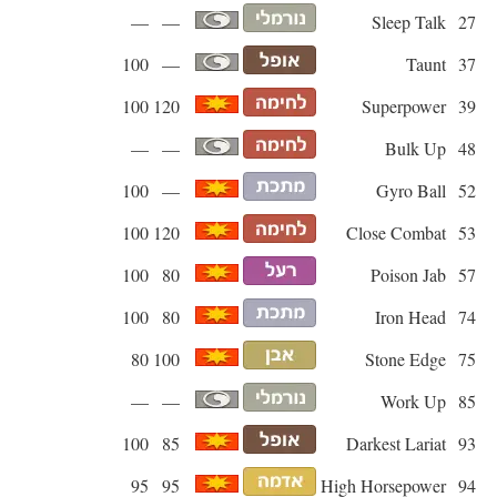
—
—
Sleep Talk
27
100
—
Taunt
37
100
120
Superpower
39
—
—
Bulk Up
48
100
—
Gyro Ball
52
100
120
Close Combat
53
100
80
Poison Jab
57
100
80
Iron Head
74
80
100
Stone Edge
75
—
—
Work Up
85
100
85
Darkest Lariat
93
95
95
High Horsepower
94