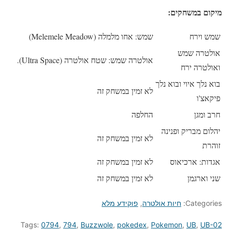
מיקום במשחקים:
שמש וירח
שמש: אחו מלמלה (Melemele Meadow)
אולטרה שמש
אולטרה שמש: שטח אולטרה (Ultra Space).
ואולטרה ירח
בוא נלך איוי ובוא נלך
לא זמין במשחק זה
פיקאצ'ו
חרב ומגן
החלפה
יהלום מבריק ופנינה
לא זמין במשחק זה
זוהרת
אגדות: ארכיאוס
לא זמין במשחק זה
שני וארגמן
לא זמין במשחק זה
Categories:
חיות אולטרה
,
פוקידע מלא
Tags:
0794
,
794
,
Buzzwole
,
pokedex
,
Pokemon
,
UB
,
UB-02