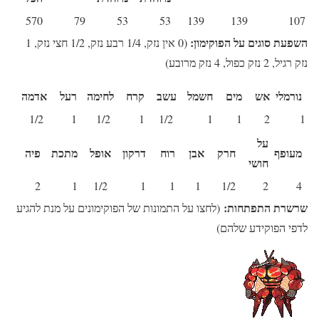
570
79
53
53
139
139
107
השפעת סוגים על הפוקימון:
(0 אין נזק, 1/4 רבע נזק, 1/2 חצי נזק, 1
נזק רגיל, 2 נזק כפול, 4 נזק מרובע)
נורמלי
אש
מים
חשמל
עשב
קרח
לחימה
רעל
אדמה
1/2
1
1/2
1
1/2
1
1
2
1
על
מעופף
חרק
אבן
רוח
דרקון
אופל
מתכת
פיה
חושי
2
1
1/2
1
1
1
1/2
2
4
שרשרת התפתחות:
(לחצו על התמונות של הפוקימונים על מנת להגיע
לדפי הפוקידע שלהם)