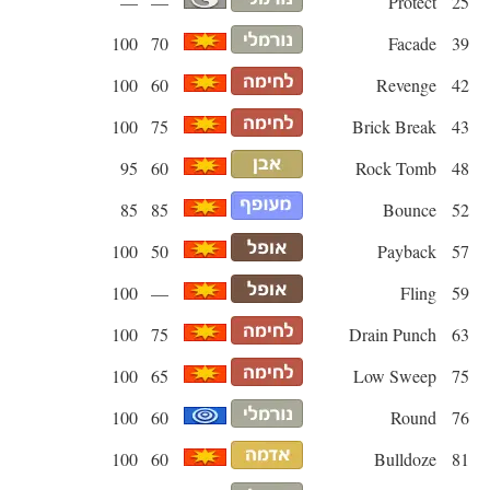
—
—
Protect
25
100
70
Facade
39
100
60
Revenge
42
100
75
Brick Break
43
95
60
Rock Tomb
48
85
85
Bounce
52
100
50
Payback
57
100
—
Fling
59
100
75
Drain Punch
63
100
65
Low Sweep
75
100
60
Round
76
100
60
Bulldoze
81