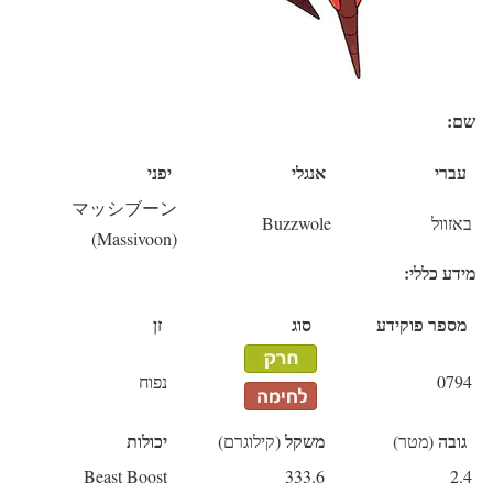
שם:
עברי
אנגלי
יפני
マッシブーン
באזוול
Buzzwole
(Massivoon)
מידע כללי:
מספר פוקידע
סוג
זן
0794
נפוח
גובה
משקל
יכולות
(מטר)
(קילוגרם)
Beast Boost
333.6
2.4