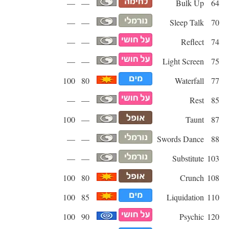
—
—
Bulk Up
64
—
—
Sleep Talk
70
—
—
Reflect
74
—
—
Light Screen
75
100
80
Waterfall
77
—
—
Rest
85
100
—
Taunt
87
—
—
Swords Dance
88
—
—
Substitute
103
100
80
Crunch
108
100
85
Liquidation
110
100
90
Psychic
120