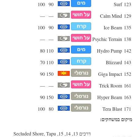
100
90
Surf
123
—
—
Calm Mind
129
100
90
Ice Beam
135
—
—
Psychic Terrain
138
80
110
Hydro Pump
142
70
110
Blizzard
143
90
150
Giga Impact
152
—
—
Trick Room
161
90
150
Hyper Beam
163
100
80
Tera Blast
171
מיקום במשחקים:
דרכים 13, 14, 15, Secluded Shore, Tapu