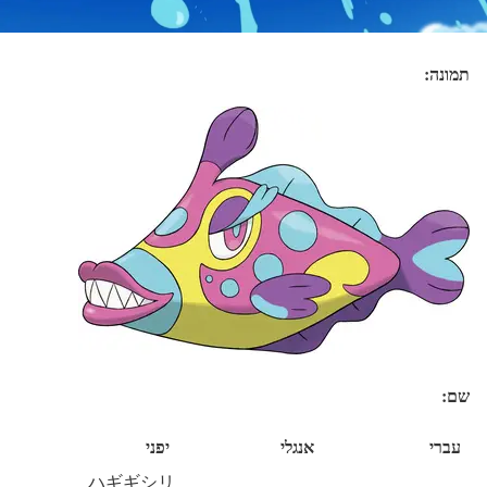
תמונה:
שם:
עברי
אנגלי
יפני
ハギギシリ