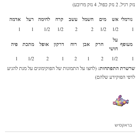
נזק רגיל, 2 נזק כפול, 4 נזק מרובע)
נורמלי
אש
מים
חשמל
עשב
קרח
לחימה
רעל
אדמה
1
1
1/2
1/2
2
2
1/2
1/2
1
על
מעופף
חרק
אבן
רוח
דרקון
אופל
מתכת
פיה
חושי
1
1/2
2
1
2
1
2
1/2
1
שרשרת התפתחות:
(לחצו על התמונות של הפוקימונים על מנת להגיע
לדפי הפוקידע שלהם)
בראקסיש