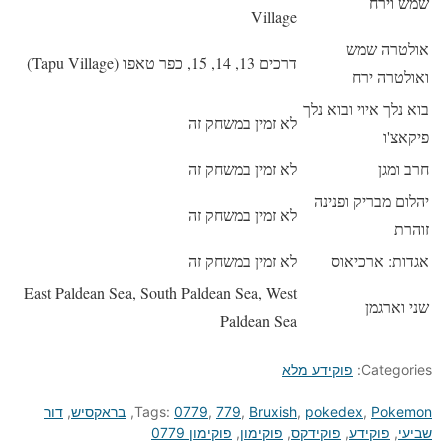
שמש וירח
Village
אולטרה שמש
דרכים 13, 14, 15, כפר טאפו (Tapu Village)
ואולטרה ירח
בוא נלך איוי ובוא נלך
לא זמין במשחק זה
פיקאצ'ו
חרב ומגן
לא זמין במשחק זה
יהלום מבריק ופנינה
לא זמין במשחק זה
זוהרת
אגדות: ארכיאוס
לא זמין במשחק זה
East Paldean Sea, South Paldean Sea, West
שני וארגמן
Paldean Sea
Categories:
פוקידע מלא
Pokemon
,
pokedex
,
Bruxish
,
779
,
0779
Tags:
,
בראקסיש
,
דור
שביעי
,
פוקידע
,
פוקידקס
,
פוקימון
,
פוקימון 0779