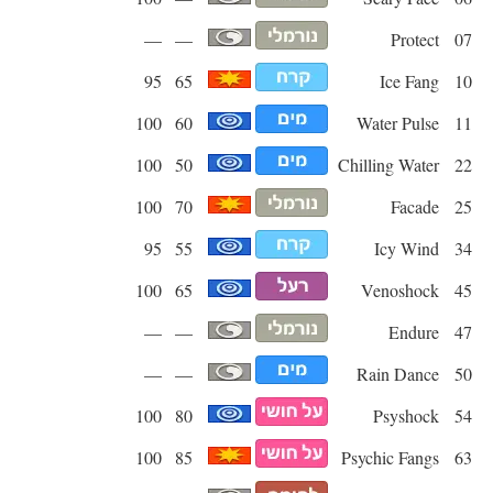
—
—
Protect
07
95
65
Ice Fang
10
100
60
Water Pulse
11
100
50
Chilling Water
22
100
70
Facade
25
95
55
Icy Wind
34
100
65
Venoshock
45
—
—
Endure
47
—
—
Rain Dance
50
100
80
Psyshock
54
100
85
Psychic Fangs
63