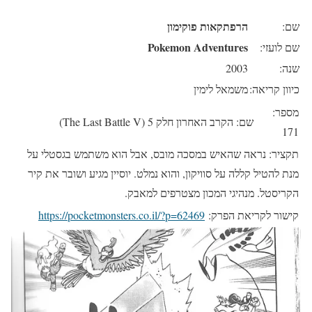
הרפתקאות פוקימון
שם:
Pokemon Adventures
שם לועזי:
שנה:
2003
כיוון קריאה:
משמאל לימין
מספר:
שם: הקרב האחרון חלק 5 (The Last Battle V)
171
תקציר: נראה שהאיש במסכה מובס, אבל הוא משתמש בגסטלי על
מנת להטיל קללה על סוויקון, והוא נמלט. יוסיין מגיע ושובר את קיר
הקריסטל. מנהיגי המכון מצטרפים למאבק.
קישור לקריאת הפרק:
https://pocketmonsters.co.il/?p=62469