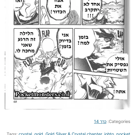
Categories:
כרך 14
Tags:
crystal
,
gold
,
Gold Silver & Crystal chapter
,
johto
,
pocket