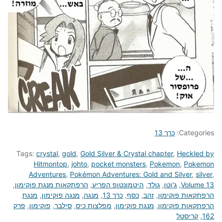
Categories:
כרך 13
Tags:
crystal
,
gold
,
Gold Silver & Crystal chapter
,
Heckled by
Hitmontop
,
johto
,
pocket monsters
,
Pokemon
,
Pokemon
Adventures
,
Pokémon Adventures: Gold and Silver
,
silver
,
Volume 13
,
ג'וטו
,
גולד
,
היטמונטופ הפריע
,
הרפתקאות מנגת פוקימון
,
הרפתקאות פוקימון
,
זהב
,
כסף
,
כרך 13
,
מנגה
,
מנגה פוקימון
,
מנגת
הרפתקאות פוקימון
,
מנגת פוקימון
,
מפלצות כיס
,
סילבר
,
פוקימון
,
פרק
162
,
קריסטל