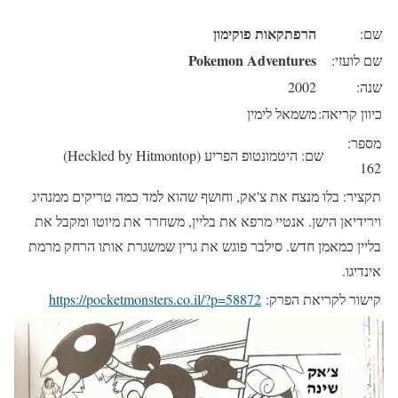
הרפתקאות פוקימון
שם:
Pokemon Adventures
שם לועזי:
שנה:
2002
כיוון קריאה:
משמאל לימין
מספר:
שם: היטמונטופ הפריע (Heckled by Hitmontop)
162
תקציר: בלו מנצח את צ'אק, וחושף שהוא למד כמה טריקים ממנהיג
וירידיאן הישן. אנטיי מרפא את בליין, משחרר את מיוטו ומקבל את
בליין כמאמן חדש. סילבר פוגש את גרין שמשגרת אותו הרחק מרמת
אינדיגו.
קישור לקריאת הפרק:
https://pocketmonsters.co.il/?p=58872