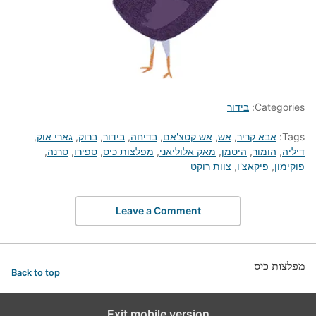
Categories:
בידור
Tags:
אבא קריר
,
אש
,
אש קטצ'אם
,
בדיחה
,
בידור
,
ברוק
,
גארי אוק
,
דיליה
,
הומור
,
היטמן
,
מאק אלוליאני
,
מפלצות כיס
,
ספירו
,
סרנה
,
פוקימון
,
פיקאצ'ו
,
צוות רוקט
Leave a Comment
מפלצות כיס
Back to top
Exit mobile version