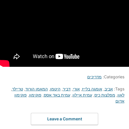
Categories:
מדריכים
Tags:
אביב
,
אומגה בלייז
,
אורי
,
דביר
,
היטמן
,
המאמן הורוד
,
טריילר
,
לאון
,
מפלצות כיס
,
עמית איילון
,
עמית באד אסס
,
פוקימון
,
פוקימון
אדום
Leave a Comment