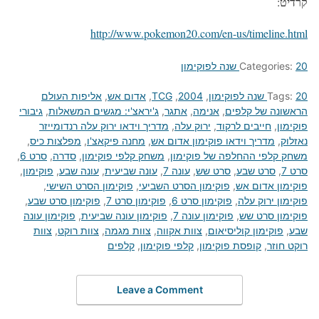
קרדיט:
http://www.pokemon20.com/en-us/timeline.html
20 שנה לפוקימון
Categories:
20 שנה לפוקימון
Tags:
,
2004
,
TCG
,
אדום אש
,
אליפות העולם
הראשונה של קלפים
,
אנימה
,
אתגר
,
ג'יראצ'י: מגשים המשאלות
,
גיבורי
פוקימון
,
חייבים לרקוד
,
ירוק עלה
,
מדריך וידאו ירוק עלה רנדומייזר
נאזלוק
,
מדריך וידאו פוקימון אדום אש
,
מחנה פיקאצ'ו
,
מפלצות כיס
,
משחק קלפי ההחלפה של פוקימון
,
משחק קלפי פוקימון
,
סדרה
,
סרט 6
,
סרט 7
,
סרט שבע
,
סרט שש
,
עונה 7
,
עונה שביעית
,
עונה שבע
,
פוקימון
,
פוקימון אדום אש
,
פוקימון הסרט השביעי
,
פוקימון הסרט השישי
,
פוקימון ירוק עלה
,
פוקימון סרט 6
,
פוקימון סרט 7
,
פוקימון סרט שבע
,
פוקימון סרט שש
,
פוקימון עונה 7
,
פוקימון עונה שביעית
,
פוקימון עונה
שבע
,
פוקימון קוליסיאום
,
צוות אקווה
,
צוות מגמה
,
צוות רוקט
,
צוות
רוקט חוזר
,
קופסת פוקימון
,
קלפי פוקימון
,
קלפים
Leave a Comment