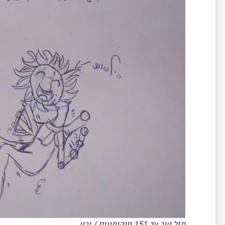
מזל טוב עד 151 פוקימונים / ירון