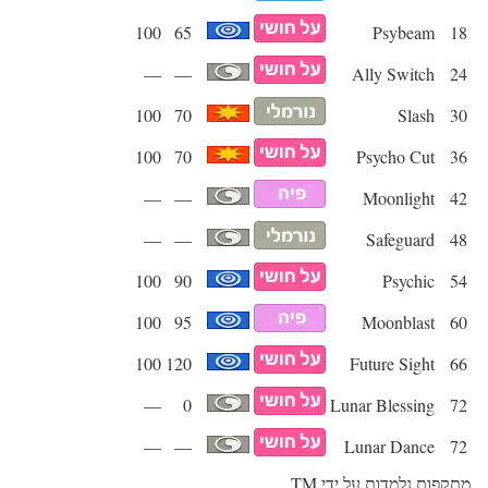
100
65
Psybeam
18
—
—
Ally Switch
24
100
70
Slash
30
100
70
Psycho Cut
36
—
—
Moonlight
42
—
—
Safeguard
48
100
90
Psychic
54
100
95
Moonblast
60
100
120
Future Sight
66
—
0
Lunar Blessing
72
—
—
Lunar Dance
72
מתקפות נלמדות על ידי TM