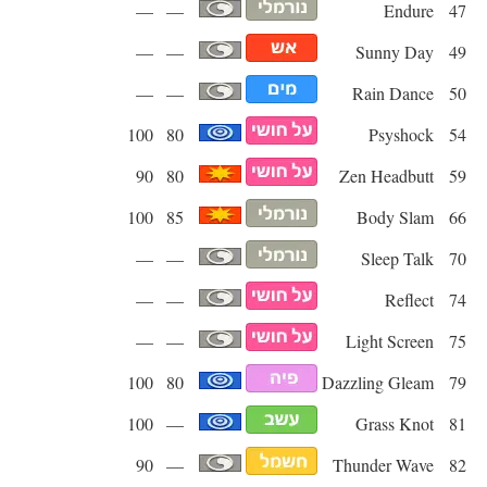
—
—
Endure
47
—
—
Sunny Day
49
—
—
Rain Dance
50
100
80
Psyshock
54
90
80
Zen Headbutt
59
100
85
Body Slam
66
—
—
Sleep Talk
70
—
—
Reflect
74
—
—
Light Screen
75
100
80
Dazzling Gleam
79
100
—
Grass Knot
81
90
—
Thunder Wave
82