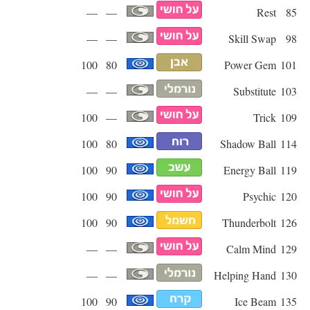
—
—
Rest
85
—
—
Skill Swap
98
100
80
Power Gem
101
—
—
Substitute
103
100
—
Trick
109
100
80
Shadow Ball
114
100
90
Energy Ball
119
100
90
Psychic
120
100
90
Thunderbolt
126
—
—
Calm Mind
129
—
—
Helping Hand
130
100
90
Ice Beam
135