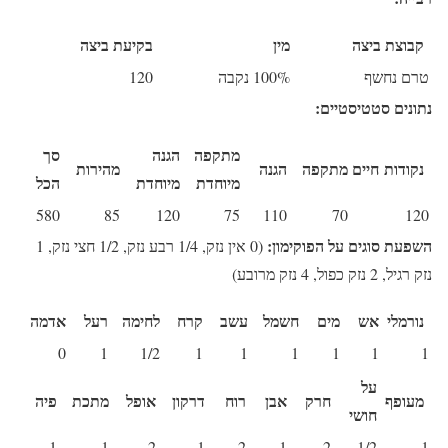
קבוצת ביצה
מין
בקיעת ביצה
טרם נחשף
100% נקבה
120
נתונים סטטיסטיים:
מתקפה
הגנה
סך
נקודות חיים
מתקפה
הגנה
מהירות
מיוחדת
מיוחדת
הכל
580
85
120
75
110
70
120
השפעת סוגים על הפוקימון:
(0 אין נזק, 1/4 רבע נזק, 1/2 חצי נזק, 1
נזק רגיל, 2 נזק כפול, 4 נזק מרובע)
נורמלי
אש
מים
חשמל
עשב
קרח
לחימה
רעל
אדמה
0
1
1/2
1
1
1
1
1
1
על
מעופף
חרק
אבן
רוח
דרקון
אופל
מתכת
פיה
חושי
1
1
2
1
2
1
2
1/2
1