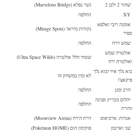
שחור 2 ולבן 2
גשר נפלא (Marvelous Bridge)
XY
החלפה
אומגה רובי ואלפא
נקודות מיראז' (Mirage Spots)
ספיר
שמש וירח
החלפה
אולטרה שמש
שטחי חלל אולטרה (Ultra Space Wilds)
ואולטרה ירח
בוא נלך איוי ובוא נלך
לא זמין במשחק זה
פיקאצ'ו
חרב ומגן
החלפה
יהלום מבריק ופנינה
החלפה
זוהרת
אגדות: ארכיאוס
זירת הירח (Moonview Arena)
שני וארגמן
פוקימון הום (Pokémon HOME)