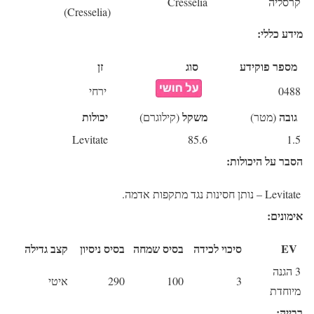
קרסליה
Cresselia
(Cresselia)
מידע כללי:
מספר פוקידע
סוג
זן
0488
ירחי
גובה
משקל
יכולות
(מטר)
(קילוגרם)
Levitate
85.6
1.5
הסבר על היכולות:
Levitate
– נותן חסינות נגד מתקפות אדמה.
אימונים:
EV
סיכוי לכידה
בסיס שמחה
בסיס ניסיון
קצב גדילה
3 הגנה
3
100
290
איטי
מיוחדת
רבייה: