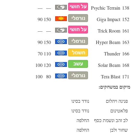
—
—
Psychic Terrain
138
90
150
Giga Impact
152
—
—
Trick Room
161
90
150
Hyper Beam
163
70
110
Thunder
166
100
120
Solar Beam
168
100
80
Tera Blast
171
מיקום במשחקים:
פנינה ויהלום
נודד בסינו
פלאטינום
נודד בסינו
לב זהב ונשמת כסף
החלפה
שחור ולבן
החלפה