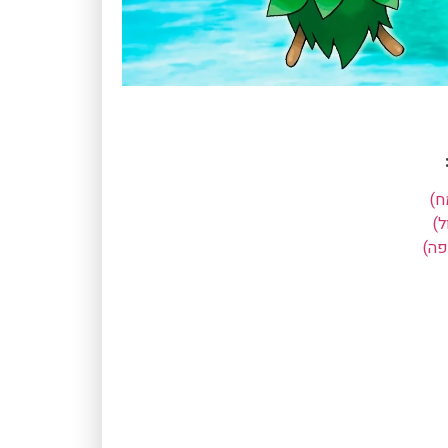
ח)
ל)
פה)