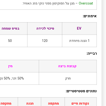
Overcoat
– מגן על הפוקימון מפני נזקי מזג האוויר.
אימונים:
EV
סיכוי לכידה
בסיס שמחה
1 הגנה מיוחדת
120
50
רבייה:
קבוצת ביצה
מין
חרק
50% זכר, 50% נקבה
נתונים סטטיסטיים:
נקודות חיים
מתקפה
הגנה
מתקפה