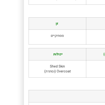
זן
ססתיקיים
)
יכולות
Shed Skin
Overcoat (נסתרת)