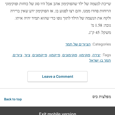
שייכת לנשמה של ילד שהפוקימון אהב אבל היו סוג של כוחות ופוקימוני
הרוחות פחדו ממנו, והם רצו לפגוע בו, אז הפוקימון ידע שאין ברירה
ולקח את הנשמה של הילד לתוך גופו כדי שהוא תמיד יהיה איתו.
גובה: 1.58 מ'
משקל: 45 ק"ג.
Categories:
הציורים של תמר
Tags:
יצירה
,
פוקימון
,
פוקימונים
,
פייקמון
,
פייקמונים
,
ציור
,
ציורים
,
תמר בן ישראל
Leave a Comment
מפלצות כיס
Back to top
Exit mobile version