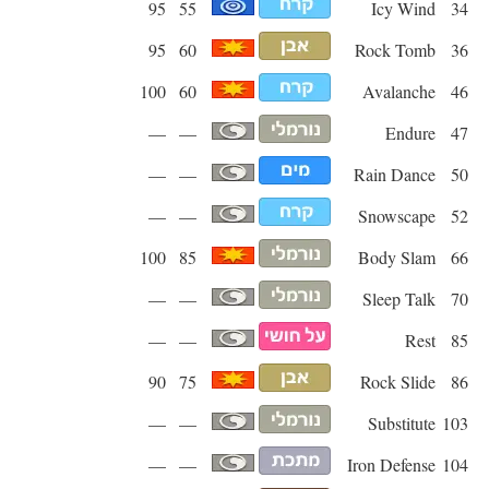
95
55
Icy Wind
34
95
60
Rock Tomb
36
100
60
Avalanche
46
—
—
Endure
47
—
—
Rain Dance
50
—
—
Snowscape
52
100
85
Body Slam
66
—
—
Sleep Talk
70
—
—
Rest
85
90
75
Rock Slide
86
—
—
Substitute
103
—
—
Iron Defense
104