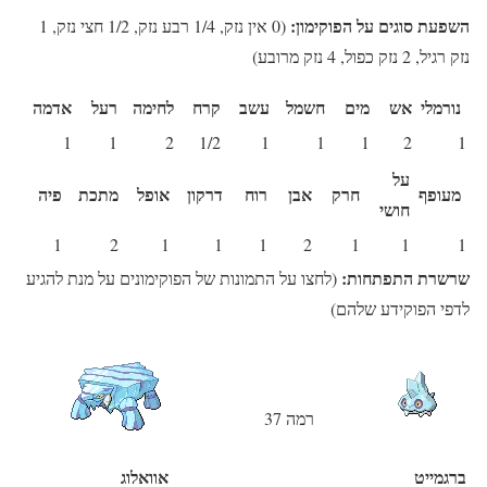
השפעת סוגים על הפוקימון:
(0 אין נזק, 1/4 רבע נזק, 1/2 חצי נזק, 1
נזק רגיל, 2 נזק כפול, 4 נזק מרובע)
נורמלי
אש
מים
חשמל
עשב
קרח
לחימה
רעל
אדמה
1
1
2
1/2
1
1
1
2
1
על
מעופף
חרק
אבן
רוח
דרקון
אופל
מתכת
פיה
חושי
1
2
1
1
1
2
1
1
1
שרשרת התפתחות:
(לחצו על התמונות של הפוקימונים על מנת להגיע
לדפי הפוקידע שלהם)
רמה 37
ברגמייט
אוואלוג