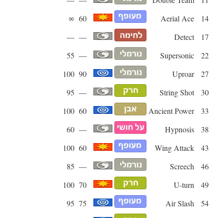
∞
60
Aerial Ace
14
—
—
Detect
17
55
—
Supersonic
22
100
90
Uproar
27
95
—
String Shot
30
100
60
Ancient Power
33
60
—
Hypnosis
38
100
60
Wing Attack
43
85
—
Screech
46
100
70
U-turn
49
95
75
Air Slash
54