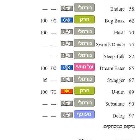
—
—
Endure
58
100
90
Bug Buzz
62
100
—
Flash
70
—
—
Swords Dance
75
—
—
Sleep Talk
82
100
100
Dream Eater
85
85
—
Swagger
87
100
70
U-turn
89
—
—
Substitute
90
—
—
Defog
97
מיקום במשחקים: