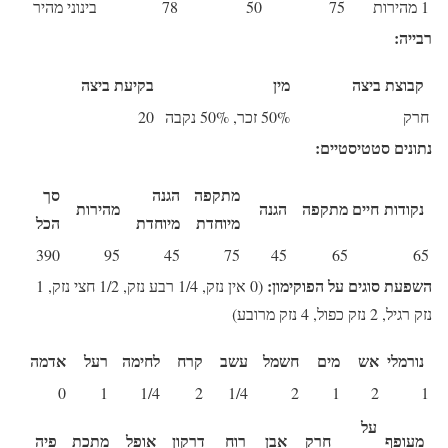
1 מהירות
75
50
78
בינוני מהיר
רבייה:
קבוצת ביצה
מין
בקיעת ביצה
חרק
50% זכר, 50% נקבה
20
נתונים סטטיסטיים:
מתקפה
הגנה
סך
נקודות חיים
מתקפה
הגנה
מהירות
מיוחדת
מיוחדת
הכל
390
95
45
75
45
65
65
השפעת סוגים על הפוקימון:
(0 אין נזק, 1/4 רבע נזק, 1/2 חצי נזק, 1
נזק רגיל, 2 נזק כפול, 4 נזק מרובע)
נורמלי
אש
מים
חשמל
עשב
קרח
לחימה
רעל
אדמה
0
1
1/4
2
1/4
2
1
2
1
על
מעופף
חרק
אבן
רוח
דרקון
אופל
מתכת
פיה