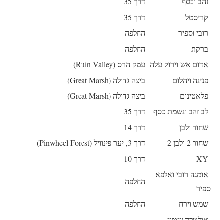
זהב וכסף
דרך 35
קריסטל
דרך 35
רובי וספיר
החלפה
ברקת
החלפה
אדום אש וירוק עלה
עמק הרס (Ruin Valley)
פנינה ויהלום
ביצה גדולה (Great Marsh)
פלאטינום
ביצה גדולה (Great Marsh)
לב זהב ונשמת כסף
דרך 35
שחור ולבן
דרך 14
שחור 2 ולבן 2
דרך 3, יער פינוויל (Pinwheel Forest)
XY
דרך 10
אומגה רובי ואלפא
החלפה
ספיר
שמש וירח
החלפה
אולטרה שמש