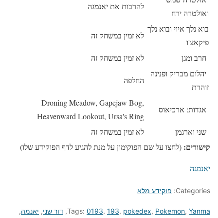
להרבות את יאנמגה
ואולטרה ירח
בוא נלך איוי ובוא נלך
לא זמין במשחק זה
פיקאצ'ו
חרב ומגן
לא זמין במשחק זה
יהלום מבריק ופנינה
החלפה
זוהרת
Droning Meadow, Gapejaw Bog,
אגדות: ארכיאוס
Heavenward Lookout, Ursa's Ring
שני וארגמן
לא זמין במשחק זה
קישורים:
(לחצו על שם הפוקימון על מנת להגיע לדף הפוקידע שלו)
יאנמגה
Categories:
פוקידע מלא
Yanma
,
Pokemon
,
pokedex
,
193
,
0193
Tags:
,
דור שני
,
יאנמה
,