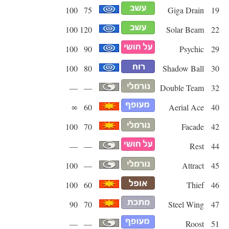
100
75
Giga Drain
19
100
120
Solar Beam
22
100
90
Psychic
29
100
80
Shadow Ball
30
—
—
Double Team
32
∞
60
Aerial Ace
40
100
70
Facade
42
—
—
Rest
44
100
—
Attract
45
100
60
Thief
46
90
70
Steel Wing
47
—
—
Roost
51