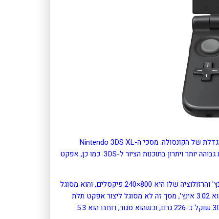
נינטנדו הכריזה במופע ה-Nintendo Direct על יציאתה של גרסתה המוגדלת של הקונסולה. מסכי ה-Nintendo 3DS XL
גדולים יותר בכ-90% ממסכי Nintendo 3DS, ולפיכך מאפשרים איכות גבוהה יותר ויתרון בתוכנות הציור ל-3DS. כמו כן, אפקט
לקונסולת ה-3DS יש שני מסכים. גודלו של המסך העליון הוא 3.53 אינץ' והרזולוציה שלו היא 800×240 פיקסלים, והוא מסוגל
ליצור אפקט תלת מימד אוטוסטריאוסקופי. גודלו של המסך התחתון הוא 3.02 אינץ', מסך זה לא מסוגל ליצור אפקט תלת
מימד, אך הוא מסך מגע. הרזולוציה שלו היא 320×240 פיקסלים. ה-3DS שוקל כ-226 גרם, וכשהוא סגור, רוחבו הוא 5.3