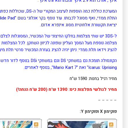
אינץ', אורכו הוא 2.9 אינץ' וגובהו הוא 0.8 אינץ'.
המערכת כוללת כמה הוספות 
יציאת תקשורת אלחוטית מסוג אינפרא אדום.
ל-3DS יש שתי מצלמות בחלקו החיצוני של המכשיר, המסוגלות לצלם
להציג וידאו תלת ממדי. ניתן יהיה להציג בעזרת המכשיר סרטי תלת מי
Icarus: Uprising" ואת "Mario Kart 7", בנוסף לאחרים.
מחיר רגיל בחנות: 1590 ש"ח
מחיר לגולשי מפלצות כיס: 1390 ש"ח (200 ש"ח הנחה!)
– – – – –
פוקימון X ופוקימון Y: