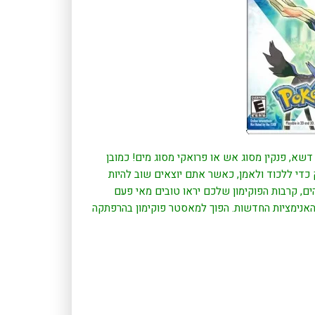
שא, פנקין מסוג אש או פרואקי מסוג מים! כמובן
 כדי ללכוד ולאמן, כאשר אתם יוצאים שוב להיות
קימון הטובים ביותר בסביבה. המשחק החדש מוצג ב3D מדהים, קרבות הפוקימון שלכם יראו טובים מאי פעם
אנימציות החדשות. הפוך למאסטר פוקימון בהרפתקה