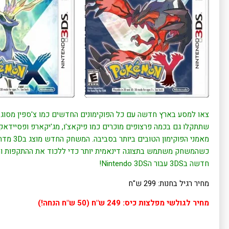
צאו למסע בארץ חדשה עם כל הפוקימונים החדשים כמו צ'ספין מסוג ד
שתתקלו גם בכמה פרצופים מוכרים כמו פיקאצ'ו, מג'יקארפ ופסיידאק
מאמני הפו
כשהמשחק משתמש בתצוגה דינאמית יותר כדי ללכוד את ההתקפות וה
חדשה ב3DS עבור הNintendo 3DS!
מחיר רגיל בחנות: 299 ש"ח
מחיר לגולשי מפלצות כיס: 249 ש"ח (50 ש"ח הנחה!)