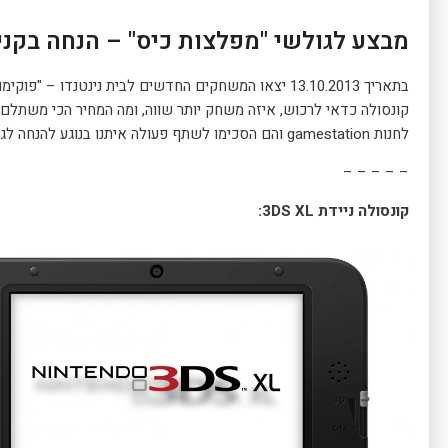
מבצע לגולשי "מפלצות כיס" – הנחה בקניית נינטנדו 3DS ו
קונסולה כדאי לרכוש, איזה משחק יותר שווה, ומה המחיר הכי משתלם שנ
לחנות gamestation והם הסכימו לשתף פעולה איתנו בנוגע להנחה לגולשי האתר. הנה כל הפרטים:
– – – – –
קונסולה ניידת 3DS XL: