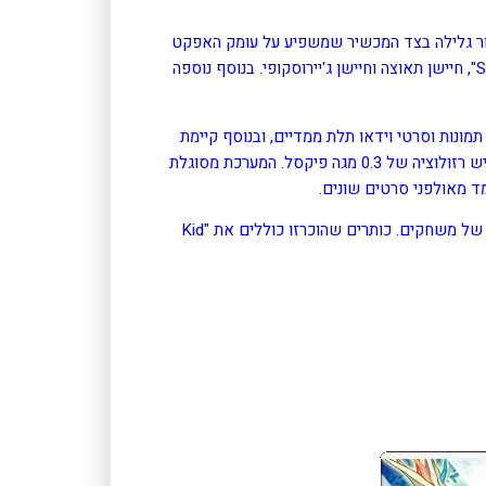
לעיצוב המקורי של ה-DS, שכוללות כפתור גלילה בצד המכשיר שמשפיע על עומק האפקט
התלת ממדי, ואף מסוגל לכבותו. עוד נוסף בקר אנלוגי בשם "Slide Pad", חיישן תאוצה וחיישן ג'יירוסקופי. בנוסף נוספה
 תמונות וסרטי וידאו תלת ממדיים, ובנוסף קיימת
מצלמה נוספת מעל המסך העליון שפונה לכיוון השחקן. לכל המצלמות יש רזולוציה של 0.3 מגה פיקסל. המערכת מסוגלת
מד מאולפני סרטים שונים.
הקונסולה תומכת גם במשחקי DS וגם במשחקי DSi בנוסף לדור חדש של משחקים. כותרים שהוכרזו כוללים את "Kid