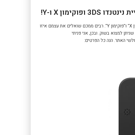
פוקימון X ו-Y!
בתאריך 13.10.2013 יצאו המשחקים החדשים לבית נינטנדו – "פוקימון X" ו"פוקימון Y". רבים ממכם שואלים את עצמם איזו
יתן למצוא בשוק. ובכן, אני פניתי