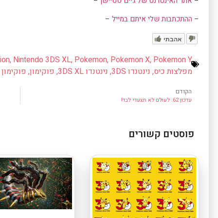
–
אתר האינטרנט של גיים סטיישן
–
–
ההתכתבות שלי איתם במייל
–
אהבתי
ion
,
Nintendo 3DS XL
,
Pokemon
,
Pokemon X
,
Pokemon Y
מפלצות כיס
,
נינטנדו 3DS
,
נינטנדו 3DS XL
,
פוקימון
,
פוקימון X
הקודם
עדכון 62: לעולם לא תצעדי לבד!
פוסטים קשורים