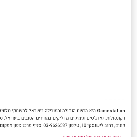
– – – – –
Gamestation
היא הרשת הגדולה והמובילה בישראל למשחקי טלוויזי
הקונסולות, גאדג'טים וגימיקים מדליקים במחירים הטובים בישראל. סנ
קונים, רחוב לישנסקי 10, טלפון 03-9626587. סניף מרכז צפון ממקום בהוד השרון, רחוב סוקולוב 11, טלפון 09-7601453.