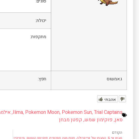
סוגים:
יכולת:
מתקפות:
גאמשוס
חפץ:
אהבתי
Trial Captains
,
Pokemon Sun
,
Pokemon Moon
,
Ilima
,
אילמה
סאן
,
פוקימון שמש
,
קפטן מבחן
הקודם
מבחן אי 6: המבחן של אייסרולה, חנות מגה חסכונית, פוקימון הטוטם: מימיקיו