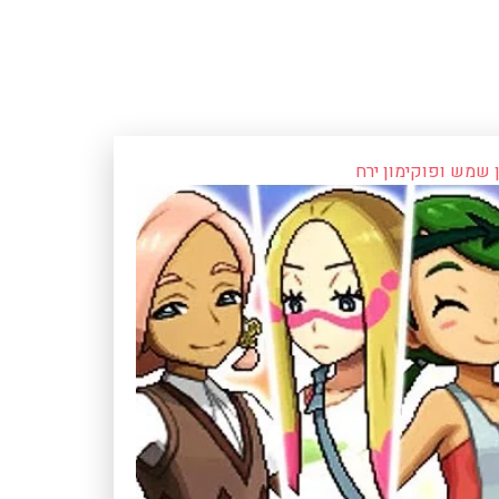
 שמש ופוקימון ירח