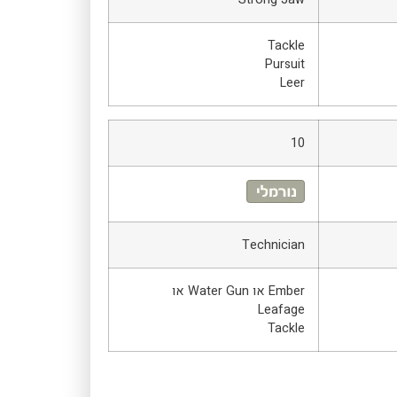
Tackle
Pursuit
Leer
10
Technician
Ember או Water Gun או
Leafage
Tackle