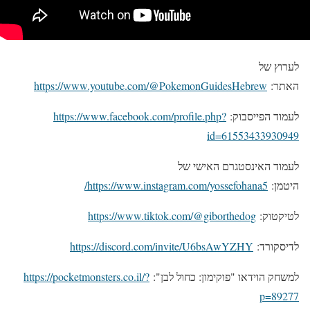
לערוץ של
האתר:
https://www.youtube.com/@PokemonGuidesHebrew
לעמוד הפייסבוק:
https://www.facebook.com/profile.php?
id=61553433930949
לעמוד האינסטגרם האישי של
היטמן:
https://www.instagram.com/yossefohana5/
לטיקטוק:
https://www.tiktok.com/@giborthedog
לדיסקורד:
https://discord.com/invite/U6bsAwYZHY
למשחק הוידאו "פוקימון: כחול לבן":
https://pocketmonsters.co.il/?
p=89277