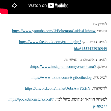
לערוץ של
האתר:
https://www.youtube.com/@PokemonGuidesHebrew
לעמוד הפייסבוק:
https://www.facebook.com/profile.php?
id=61553433930949
לעמוד האינסטגרם האישי של
היטמן:
https://www.instagram.com/yossefohana5/
לטיקטוק:
https://www.tiktok.com/@giborthedog
לדיסקורד:
https://discord.com/invite/U6bsAwYZHY
למשחק הוידאו "פוקימון: כחול לבן":
https://pocketmonsters.co.il/?
p=89277