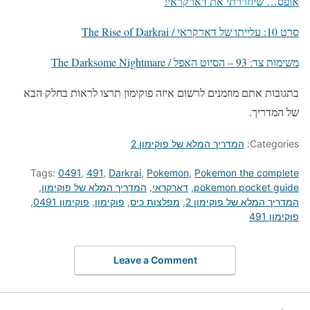
אופס… שיחררתי את דארקראי!
סרט 10: עלייתו של דארקראי / The Rise of Darkrai
משימות צד: 93 – הסיוט האפל / The Darksome Nightmare
בתגובות אתם מוזמנים לרשום איזה פוקימון תרצו לראות בחלק הבא
של המדריך.
Categories:
המדריך המלא של פוקימון 2
Tags:
0491
,
491
,
Darkrai
,
Pokemon
,
Pokemon the complete
pokemon pocket guide
,
דארקראי
,
המדריך המלא של פוקימון
,
המדריך המלא של פוקימון 2
,
מפלצות כיס
,
פוקימון
,
פוקימון 0491
,
פוקימון 491
Leave a Comment