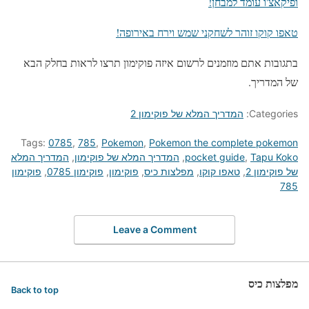
ופיקאצ'ו עומד למבחן!
טאפו קוקו זוהר לשחקני שמש וירח באירופה!
בתגובות אתם מוזמנים לרשום איזה פוקימון תרצו לראות בחלק הבא
של המדריך.
Categories:
המדריך המלא של פוקימון 2
Tags:
0785
,
785
,
Pokemon
,
Pokemon the complete pokemon
Tapu Koko
,
pocket guide
,
המדריך המלא של פוקימון
,
המדריך המלא
של פוקימון 2
,
טאפו קוקו
,
מפלצות כיס
,
פוקימון
,
פוקימון 0785
,
פוקימון
785
Leave a Comment
מפלצות כיס
Back to top