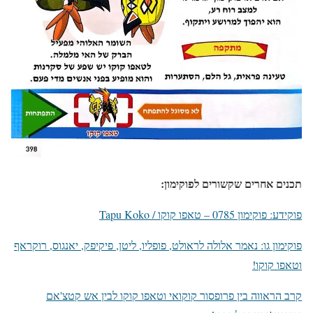
תכנים אחרים שקשורים לפוקימון:
פוקידע: פוקימון 0785 – טאפו קוקו / Tapu Koko
פוקימון גו: נאמר אלולה לראולט, פופליו, ליטן, פיקיפק, יאנגוס, רוקראף
וטאפו קוקו!
קרב הראווה בין פרופסור קוקואי וטאפו קוקו לבין אש קטצ'אם