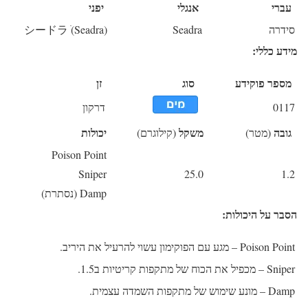
עברי
אנגלי
יפני
סידרה
Seadra
シードラ ׁ(Seadra)
מידע כללי:
מספר פוקידע
סוג
זן
0117
דרקון
גובה
משקל
יכולות
(מטר)
(קילוגרם)
Poison Point
Sniper
25.0
1.2
Damp (נסתרת)
הסבר על היכולות:
Poison Point
– מגע עם הפוקימון עשוי להרעיל את היריב.
Sniper
– מכפיל את הכוח של מתקפות קריטיות ב1.5.
Damp
– מונע שימוש של מתקפות השמדה עצמית.