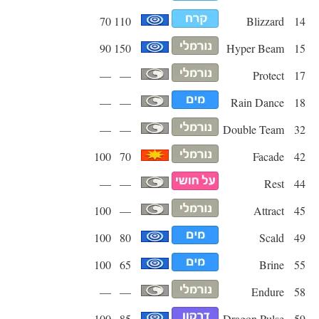
70
110
Blizzard
14
90
150
Hyper Beam
15
—
—
Protect
17
—
—
Rain Dance
18
—
—
Double Team
32
100
70
Facade
42
—
—
Rest
44
100
—
Attract
45
100
80
Scald
49
100
65
Brine
55
—
—
Endure
58
100
85
Dragon Pulse
59