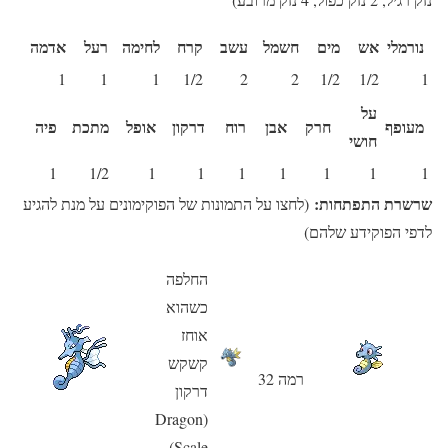
נורמלי
אש
מים
חשמל
עשב
קרח
לחימה
רעל
אדמה
1
1
1
1/2
2
2
1/2
1/2
1
על
מעופף
חרק
אבן
רוח
דרקון
אופל
מתכת
פיה
חושי
1
1/2
1
1
1
1
1
1
1
שרשרת התפתחות:
(לחצו על התמונות של הפוקימונים על מנת להגיע
לדפי הפוקידע שלהם)
החלפה
כשהוא
אוחז
קשקש
רמה 32
דרקון
(Dragon
Scale)