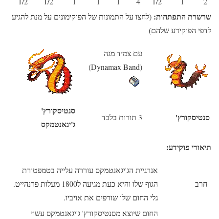
1/2
1/2
1
1
1
4
1/2
1
2
שרשרת התפתחות:
(לחצו על התמונות של הפוקימונים על מנת להגיע
לדפי הפוקידע שלהם)
עם צמיד מגה
(Dynamax Band)
סנטיסקורץ'
סנטיסקורץ'
3 תורות בלבד
ג'יגאנטמקס
תיאורי פוקידע:
אנרגיית הג'יגאנטמקס עוררה עלייה בטמפטורת
חרב
הגוף שלו והיא כעת מגיעה ל1800 מעלות פרנהייט.
גלי החום שלו שורפים את אויביו.
החום שיוצא מסנטיסקורץ' ג'יגאנטמקס עשוי