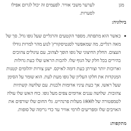
מגן
לערער משבי אוויר. לפעמים זה יכול לגרום אפילו
לסערות.
ביולוגיה:
כאשר הוא מתפתח, מספר הקטעים והרגליים שעל גופו גדל, סך של
מאה רגליים, מה שמאפשר לסנטיסקורץ' לנוע מהר למרות גודלו
העצום. החלק החיצוני של גופו הופך לצהוב, עם עיגולים צהובים
בהירים בכל חלק של הגוף שלו. להבות הראש שלו כעת גדולות
וארוכות יותר וצורתן כעת דומה לאיקס. ישנן צורות יהלומים קטנות
המנקדות את חלקו העליון של גופו מעת לעת. הוא שומר על הסימן
שעל ראשו, אך כעת עיניו אדומות ולבנות. עם שלושה קשתיות
צהובות. שלושה עננים אדומים צפים מעל גופו. כוח האש שלו עולה
לטמפטורה של ל1800 מעלות פרנהייט. גלי החום שלו שורפים את
האויבים שלו ומפריעים לזרמי אוויר עד כדי גרימה של סופות.
מתקפות: