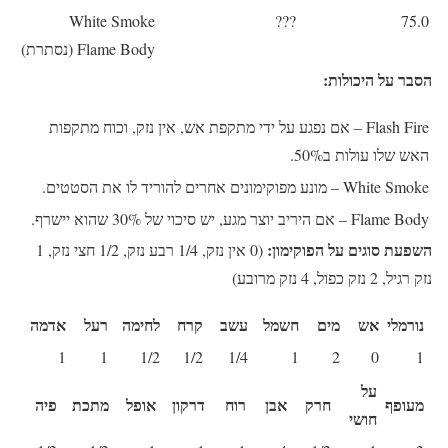
White Smoke
???
75.0
Flame Body (נסתרת)
הסבר על היכולות:
Flash Fire
– אם נפגע על ידי מתקפת אש, אין נזק, וכוח מתקפות
האש שלו עולות ב50%.
White Smoke
– מונע מפוקימונים אחרים להוריד לו את הסטטים.
Flame Body
– אם היריב יוצר מגע, יש סיכוי של 30% שהוא יישרף.
השפעת סוגים על הפוקימון:
(0 אין נזק, 1/4 רבע נזק, 1/2 חצי נזק, 1
נזק רגיל, 2 נזק כפול, 4 נזק מרובע)
נורמלי
אש
מים
חשמל
עשב
קרח
לחימה
רעל
אדמה
1
1
1/2
1/2
1/4
1
2
0
1
על
מעופף
חרק
אבן
רוח
דרקון
אופל
מתכת
פיה
חושי