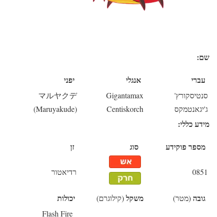
שם:
עברי
אנגלי
יפני
סנטיסקורץ'
Gigantamax
マルヤクデ
ג'יגאנטמקס
Centiskorch
(Maruyakude)
מידע כללי:
מספר פוקידע
סוג
זן
0851
רדיאטור
גובה
משקל
יכולות
(מטר)
(קילוגרם)
Flash Fire