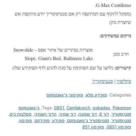
G-Max Centiferno.
(מסוגל לתקוף עם המתקפה רק אם סנטיסקורץ' יודע מתקפת אש
שיוצרת נזק)
מיקום במשחקים:
אוצרות נסתרים של איזור אפס – Snowslide
חרב ומגן
Slope, Giant's Bed, Ballimere Lake
קישורים:
(לחצו על שם הפוקימון על מנת להגיע לדף הפוקידע שלו)
סיזליפיד
|
סנטיסקורץ'
Categories:
פוקידע מלא
,
פוקימוני ג'יגאנטמקס
Pokemon
,
pokedex
,
Centiskorch
,
0851
Tags:
,
ג'יגאנטמקס
סנטיסקורץ'
,
דור 8
,
דור שמונה
,
דור שמיני
,
הדור השמיני
,
מפלצות כיס
,
סנטיסקורץ'
,
סנטיסקורץ' ג'יגאנטמקס
,
פוקידע
,
פוקידקס
,
פוקימון
,
פוקימון 0851
,
פוקימון 851