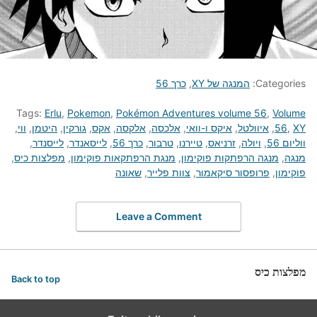
Categories:
המנגה של XY
,
כרך 56
Tags:
Erlu
,
Pokemon
,
Pokémon Adventures volume 56
,
Volume
XY
,
56
,
איוולטל
,
איקס ו-וואי
,
אלכסה
,
אלקסה
,
אקס
,
גורקין
,
היטמן
,
ווי
,
ווליום 56
,
ויולה
,
זרניאס
,
טיירנו
,
טרבור
,
כרך 56
,
לייסאנדר
,
לייסנדר
,
מנגה
,
מנגה הרפתקות פוקימון
,
מנגת הרפתקאות פוקימון
,
מפלצות כיס
,
פוקימון
,
פרופסור סיקאמור
,
צוות פלייר
,
שאונה
Leave a Comment
מפלצות כיס
Back to top