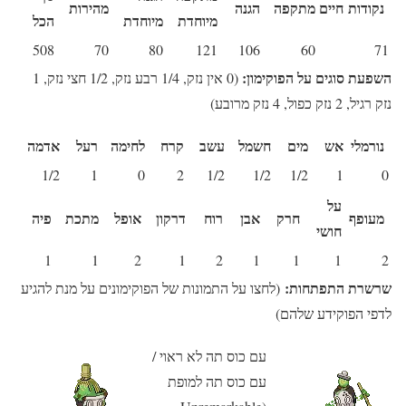
נקודות חיים
מתקפה
הגנה
מהירות
מיוחדת
מיוחדת
הכל
508
70
80
121
106
60
71
השפעת סוגים על הפוקימון:
(0 אין נזק, 1/4 רבע נזק, 1/2 חצי נזק, 1
נזק רגיל, 2 נזק כפול, 4 נזק מרובע)
נורמלי
אש
מים
חשמל
עשב
קרח
לחימה
רעל
אדמה
1/2
1
0
2
1/2
1/2
1/2
1
0
על
מעופף
חרק
אבן
רוח
דרקון
אופל
מתכת
פיה
חושי
1
1
2
1
2
1
1
1
2
שרשרת התפתחות:
(לחצו על התמונות של הפוקימונים על מנת להגיע
לדפי הפוקידע שלהם)
עם כוס תה לא ראוי /
עם כוס תה למופת