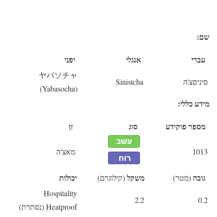
שם:
עברי
אנגלי
יפני
ヤバソチャ
סיניסצ'ה
Sinistcha
(Yabasocha)
מידע כללי:
מספר פוקידע
סוג
זן
1013
מאצ'ה
גובה
משקל
יכולות
(מטר)
(קילוגרם)
Hospitality
2.2
0.2
Heatproof (נסתרת)