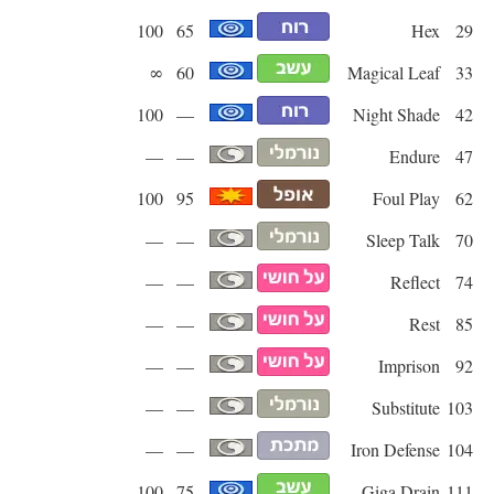
100
65
Hex
29
∞
60
Magical Leaf
33
100
—
Night Shade
42
—
—
Endure
47
100
95
Foul Play
62
—
—
Sleep Talk
70
—
—
Reflect
74
—
—
Rest
85
—
—
Imprison
92
—
—
Substitute
103
—
—
Iron Defense
104
100
75
Giga Drain
111