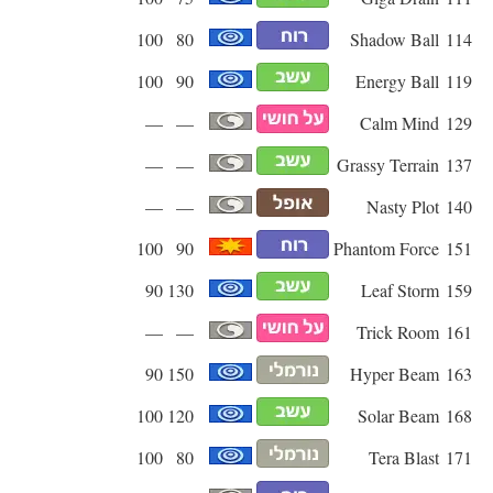
100
80
Shadow Ball
114
100
90
Energy Ball
119
—
—
Calm Mind
129
—
—
Grassy Terrain
137
—
—
Nasty Plot
140
100
90
Phantom Force
151
90
130
Leaf Storm
159
—
—
Trick Room
161
90
150
Hyper Beam
163
100
120
Solar Beam
168
100
80
Tera Blast
171