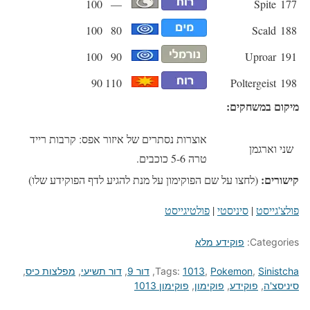
100
—
Spite
177
100
80
Scald
188
100
90
Uproar
191
90
110
Poltergeist
198
מיקום במשחקים:
אוצרות נסתרים של איזור אפס: קרבות רייד
שני וארגמן
טרה 5-6 כוכבים.
קישורים:
(לחצו על שם הפוקימון על מנת להגיע לדף הפוקידע שלו)
פולצ'גייסט
|
סיניסטי
|
פולטיגייסט
Categories:
פוקידע מלא
Sinistcha
,
Pokemon
,
1013
Tags:
,
דור 9
,
דור תשיעי
,
מפלצות כיס
,
סיניסצ'ה
,
פוקידע
,
פוקימון
,
פוקימון 1013