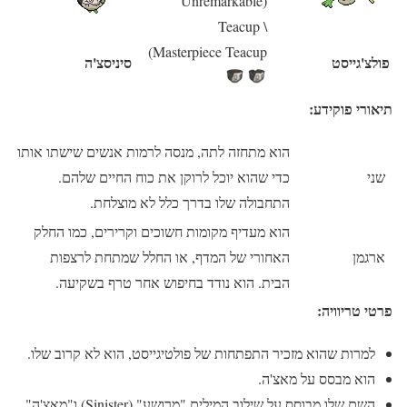
(Unremarkable
\ Teacup
Masterpiece Teacup)
פולצ'גייסט
סיניסצ'ה
תיאורי פוקידע:
הוא מתחזה לתה, מנסה לרמות אנשים שישתו אותו
שני
כדי שהוא יוכל לרוקן את כוח החיים שלהם.
התחבולה שלו בדרך כלל לא מוצלחת.
הוא מעדיף מקומות חשוכים וקרירים, כמו החלק
ארגמן
האחורי של המדף, או החלל שמתחת לרצפות
הבית. הוא נודד בחיפוש אחר טרף בשקיעה.
פרטי טריוויה:
למרות שהוא מזכיר התפתחות של פולטיגייסט, הוא לא קרוב שלו.
הוא מבסס על מאצ'ה.
השם שלו מבוסס על שילוב המילים "מרושע" (Sinister) ו"מאצ'ה"