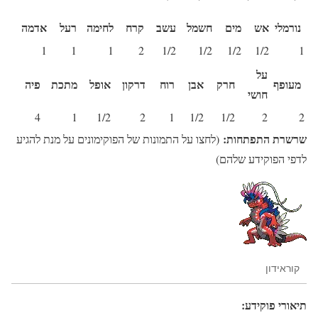
נורמלי
אש
מים
חשמל
עשב
קרח
לחימה
רעל
אדמה
1
1
1
2
1/2
1/2
1/2
1/2
1
על
מעופף
חרק
אבן
רוח
דרקון
אופל
מתכת
פיה
חושי
4
1
1/2
2
1
1/2
1/2
2
2
שרשרת התפתחות:
(לחצו על התמונות של הפוקימונים על מנת להגיע
לדפי הפוקידע שלהם)
קוראידון
תיאורי פוקידע: