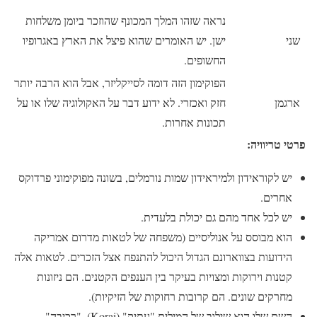
נראה שזהו המלך המכונף שהוזכר ביומן משלחות
שני
ישן. יש האומרים שהוא פיצל את הארץ באגרופיו
החשופים.
הפוקימון הזה דומה לסייקליזר, אבל הוא הרבה יותר
ארגמן
חזק ואכזרי. לא ידוע דבר על האקולוגיה שלו או על
תכונות אחרות.
פרטי טריוויה:
יש לקוראידון ולמיראידון שמות נורמלים, בשונה מפוקימוני פרדוקס
אחרים.
יש לכל אחד מהם גם יכולת בלעדית.
הוא מבוסס על אנוליסיים (משפחה של לטאות מדרום אמריקה
הידועות בצווארונם הגדול היכול להתנפח אצל הזכרים. לטאות אלה
קטנות וירוקות ומצויות בעיקר בין הענפים הקטנים. הם ניזונות
מחרקים שונים. הם קרובות רחוקות של הזיקיות).
השם שלו הוא שילוב של המילים "עתיק" (Korai), "רכיבה"