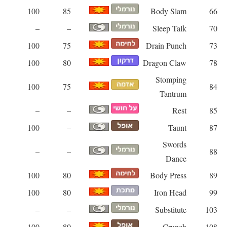
100
85
Body Slam
66
–
–
Sleep Talk
70
100
75
Drain Punch
73
100
80
Dragon Claw
78
Stomping
100
75
84
Tantrum
–
–
Rest
85
100
–
Taunt
87
Swords
–
–
88
Dance
100
80
Body Press
89
100
80
Iron Head
99
–
–
Substitute
103
100
80
Crunch
108