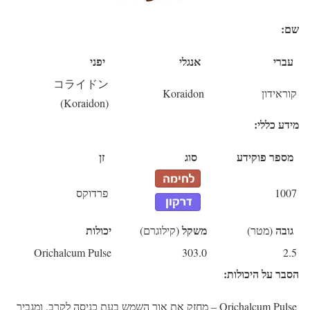
שם:
עברי
אנגלי
יפני
コライドン
קוראידון
Koraidon
(Koraidon)
מידע כללי:
מספר פוקידע
סוג
זן
1007
פרדוקס
גובה
משקל
יכולות
(מטר)
(קילוגרם)
Orichalcum Pulse
303.0
2.5
הסבר על היכולות:
Orichalcum Pulse
– מחזק את אור השמש בעת כניסה לקרב, ומגביר