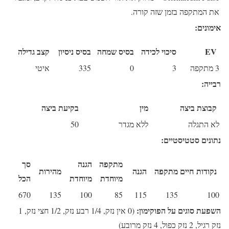
את המתקפה בזמן שזה קורה.
אימונים:
EV
סיכוי לכידה
בסיס שמחה
בסיס ניסיון
קצב גדילה
3 מתקפה
3
0
335
איטי
רבייה:
קבוצת ביצה
מין
בקיעת ביצה
לא התגלה
ללא מגדר
50
נתונים סטטיסטיים:
מתקפה
הגנה
סך
נקודות חיים
מתקפה
הגנה
מהירות
מיוחדת
מיוחדת
הכל
670
135
100
85
115
135
100
השפעת סוגים על הפוקימון:
(0 אין נזק, 1/4 רבע נזק, 1/2 חצי נזק, 1
נזק רגיל, 2 נזק כפול, 4 נזק מרובע)