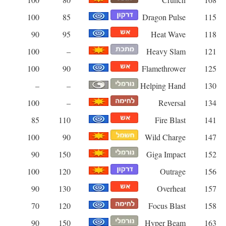
100
85
Dragon Pulse
115
90
95
Heat Wave
118
100
–
Heavy Slam
121
100
90
Flamethrower
125
–
–
Helping Hand
130
100
–
Reversal
134
85
110
Fire Blast
141
100
90
Wild Charge
147
90
150
Giga Impact
152
100
120
Outrage
156
90
130
Overheat
157
70
120
Focus Blast
158
90
150
Hyper Beam
163