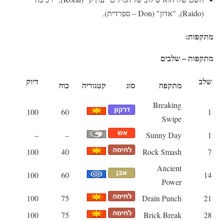
(Raido), "אדון" (Don – ספרדית).
מתקפות:
מתקפות – שלבים
שלב
דיוק
מתקפה
סוג
קטגוריה
כוח
Breaking
100
60
1
Swipe
–
–
Sunny Day
1
100
40
Rock Smash
7
Ancient
100
60
14
Power
100
75
Drain Punch
21
100
75
Brick Break
28