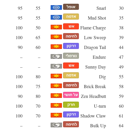
95
55
Snarl
30
95
55
Mud Shot
35
100
50
Flame Charge
38
100
65
Low Sweep
39
90
60
Dragon Tail
44
–
–
Endure
47
–
–
Sunny Day
49
100
80
Dig
55
100
75
Brick Break
58
90
80
Zen Headbutt
59
100
70
U-turn
60
100
70
Shadow Claw
61
–
–
Bulk Up
64