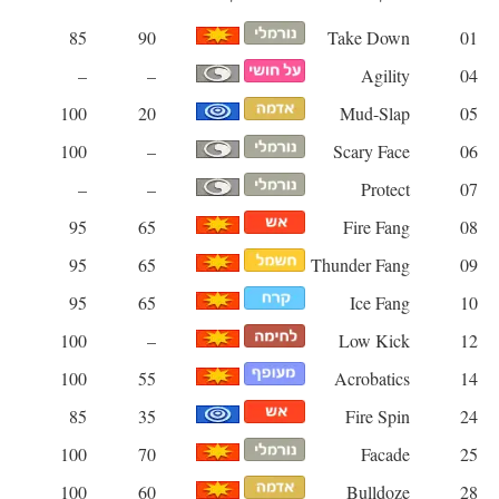
85
90
Take Down
01
–
–
Agility
04
100
20
Mud-Slap
05
100
–
Scary Face
06
–
–
Protect
07
95
65
Fire Fang
08
95
65
Thunder Fang
09
95
65
Ice Fang
10
100
–
Low Kick
12
100
55
Acrobatics
14
85
35
Fire Spin
24
100
70
Facade
25
100
60
Bulldoze
28