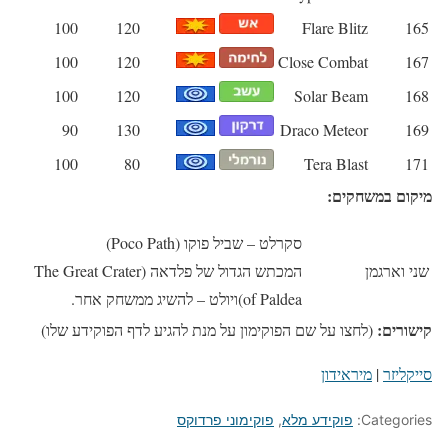
100
120
Flare Blitz
165
100
120
Close Combat
167
100
120
Solar Beam
168
90
130
Draco Meteor
169
100
80
Tera Blast
171
מיקום במשחקים:
סקרלט – שביל פוקו (Poco Path)
שני וארגמן
המכתש הגדול של פלדאה (The Great Crater
of Paldea)ויולט – להשיג ממשחק אחר.
קישורים:
(לחצו על שם הפוקימון על מנת להגיע לדף הפוקידע שלו)
סייקליזר
|
מיראידון
Categories:
פוקידע מלא
,
פוקימוני פרדוקס