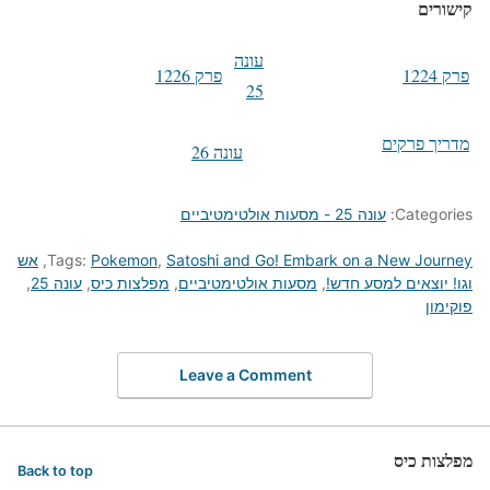
קישורים
עונה
פרק 1224
פרק 1226
25
מדריך פרקים
עונה 26
Categories:
עונה 25 - מסעות אולטימטיביים
Satoshi and Go! Embark on a New Journey
,
Pokemon
Tags:
,
אש
וגו! יוצאים למסע חדש!
,
מסעות אולטימטיביים
,
מפלצות כיס
,
עונה 25
,
פוקימון
Leave a Comment
מפלצות כיס
Back to top