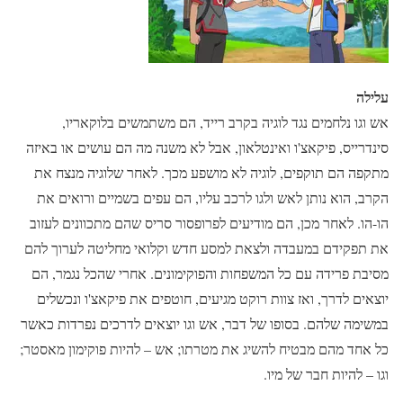
עלילה
אש וגו נלחמים נגד לוגיה בקרב רייד, הם משתמשים בלוקאריו,
סינדרייס, פיקאצ'ו ואינטלאון, אבל לא משנה מה הם עושים או באיזה
מתקפה הם תוקפים, לוגיה לא מושפע מכך. לאחר שלוגיה מנצח את
הקרב, הוא נותן לאש ולגו לרכב עליו, הם עפים בשמיים ורואים את
הו-הו. לאחר מכן, הם מודיעים לפרופסור סריס שהם מתכוונים לעזוב
את תפקידם במעבדה ולצאת למסע חדש וקלואי מחליטה לערוך להם
מסיבת פרידה עם כל המשפחות והפוקימונים. אחרי שהכל נגמר, הם
יוצאים לדרך, ואז צוות רוקט מגיעים, חוטפים את פיקאצ'ו ונכשלים
במשימה שלהם. בסופו של דבר, אש וגו יוצאים לדרכים נפרדות כאשר
כל אחד מהם מבטיח להשיג את מטרתו; אש – להיות פוקימון מאסטר;
וגו – להיות חבר של מיו.