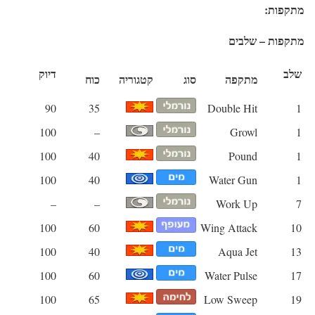
מתקפות:
מתקפות – שלבים
שלב
דיוק
מתקפה
סוג
קטגוריה
כוח
90
35
Double Hit
1
100
–
Growl
1
100
40
Pound
1
100
40
Water Gun
1
–
–
Work Up
7
100
60
Wing Attack
10
100
40
Aqua Jet
13
100
60
Water Pulse
17
100
65
Low Sweep
19