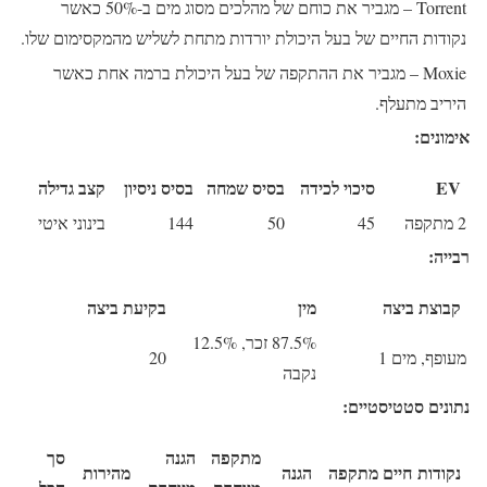
Torrent
– מגביר את כוחם של מהלכים מסוג מים ב-50% כאשר
נקודות החיים של בעל היכולת יורדות מתחת לשליש מהמקסימום שלו.
Moxie
– מגביר את ההתקפה של בעל היכולת ברמה אחת כאשר
היריב מתעלף.
אימונים:
EV
סיכוי לכידה
בסיס שמחה
בסיס ניסיון
קצב גדילה
2 מתקפה
45
50
144
בינוני איטי
רבייה:
קבוצת ביצה
מין
בקיעת ביצה
87.5% זכר, 12.5%
מעופף, מים 1
20
נקבה
נתונים סטטיסטיים:
מתקפה
הגנה
סך
נקודות חיים
מתקפה
הגנה
מהירות