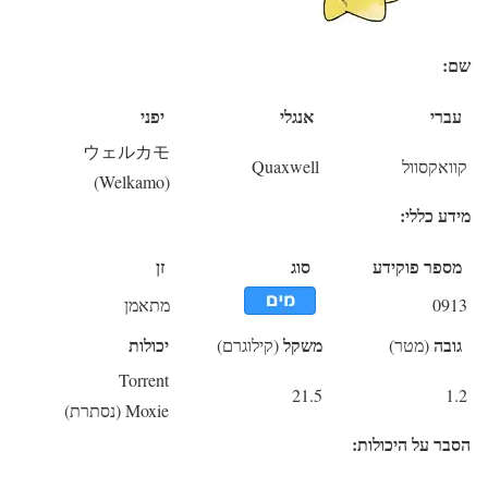
שם:
עברי
אנגלי
יפני
ウェルカモ
קוואקסוול
Quaxwell
(Welkamo)
מידע כללי:
מספר פוקידע
סוג
זן
0913
מתאמן
גובה
משקל
יכולות
(מטר)
(קילוגרם)
Torrent
21.5
1.2
Moxie (נסתרת)
הסבר על היכולות: