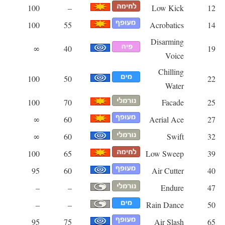
100
–
Low Kick
12
100
55
Acrobatics
14
Disarming
∞
40
19
Voice
Chilling
100
50
22
Water
100
70
Facade
25
∞
60
Aerial Ace
27
∞
60
Swift
32
100
65
Low Sweep
39
95
60
Air Cutter
40
–
–
Endure
47
–
–
Rain Dance
50
95
75
Air Slash
65