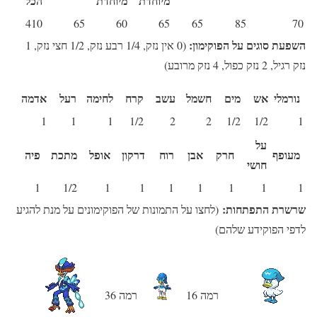
מיוחדת
מיוחדת
הכל
410
65
60
65
65
85
70
השפעת סוגים על הפוקימון:
(0 אין נזק, 1/4 רבע נזק, 1/2 חצי נזק, 1
נזק רגיל, 2 נזק כפול, 4 נזק מרובע)
נורמלי
אש
מים
חשמל
עשב
קרח
לחימה
רעל
אדמה
1
1
1
1/2
2
2
1/2
1/2
1
על
מעופף
חרק
אבן
רוח
דרקון
אופל
מתכת
פיה
חושי
1
1/2
1
1
1
1
1
1
1
שרשרת התפתחות:
(לחצו על התמונות של הפוקימונים על מנת להגיע
לדפי הפוקידע שלהם)
רמה 16
רמה 36