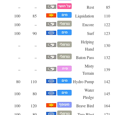
–
–
Rest
85
100
85
Liquidation
110
100
–
Encore
122
100
90
Surf
123
Helping
–
–
130
Hand
–
–
Baton Pass
132
Misty
–
–
139
Terrain
80
110
Hydro Pump
142
Water
100
80
145
Pledge
100
120
Brave Bird
164
100
80
Tera Blast
171