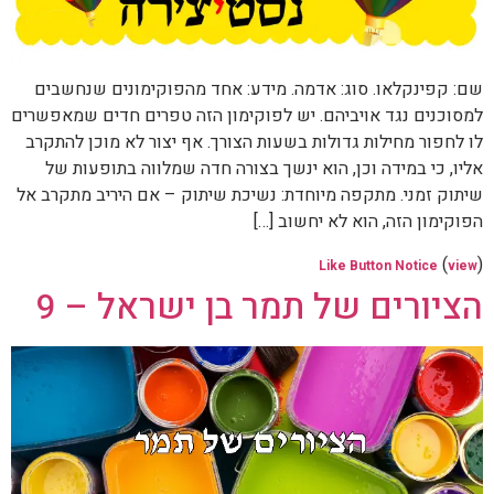
שם: קפינקלאו. סוג: אדמה. מידע: אחד מהפוקימונים שנחשבים
למסוכנים נגד אויביהם. יש לפוקימון הזה טפרים חדים שמאפשרים
לו לחפור מחילות גדולות בשעות הצורך. אף יצור לא מוכן להתקרב
אליו, כי במידה וכן, הוא ינשך בצורה חדה שמלווה בתופעות של
שיתוק זמני. מתקפה מיוחדת: נשיכת שיתוק – אם היריב מתקרב אל
הפוקימון הזה, הוא לא יחשוב […]
(
)
Like Button Notice
view
הציורים של תמר בן ישראל – 9