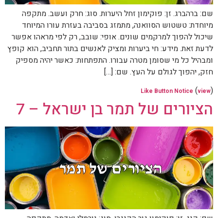
שם: ברהברג. זן: פוקימון זחל היערות. סוג: חרק ועשב. מתקפה
מיוחדת: טשטוש הסוואנה, מתמזג בסביבה בעזרת עורו המיוחד
שיכול להפוך למרקמים שונים. אופי: שובב, רק לפי מראהו אפשר
לדעת זאת. מידע: חי ביערות ומציק לאנשים בתור תחביב, הוא קופץ
ומבהיל כל מי שסומן מטרה עבורו. התפתחות: כאשר יהיה מספיק
חזק, יהפוך לגולם על העץ. שם: […]
(
)
Like Button Notice
view
הציורים של תמר בן ישראל – 7