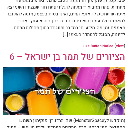
​שם: קנג. זן: פוקימון גור הקנגרו. סוג: נורמלי ואדמה. מתקפה
מיוחדת: פתח מחבוא – מתחת לרגליו יפתח חור שמצידו השני יצא
איפה שיתחשק לו. אופי: תמים, ואינו בטוח בעצמו, מנסה להתחבר
למאמנים ולפעמים הוא פוחד עד כדי כך שהוא עוקב אחרי
מאמנים זמן מה. מידע: חי במדבר ומתגורר בתוך מחילות מתחת
לדיונות, מסוגל להסתדר בעצמו […]
(
)
Like Button Notice
view
הציורים של תמר בן ישראל – 6
​(מוקדש לMonsterSpacey) שם: הרדו. זן: פוקימון השמש
הקפואה. סוג: דרקון, קרח. מתקפה מיוחדת: עליית השמש – מתוך