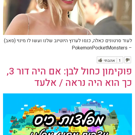
לעוד סרטונים כאלה, כנסו לערוץ היוטיוב שלנו ועשו לו מינוי (סאב)
– PokemonPocketMonsters
1
אהבתי
פוקימון כחול לבן: אם היה דור 3,
כך הוא היה נראה / אלעד