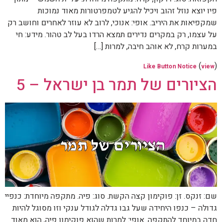
פיו יוצא נוזל זהוב ויכיל להגיע לטמפרטורות מאוד נמוכות
שמקפיאות את היריב. אופי: אנוכי, לרוב לא עוזר לאחרים וחושב רק
על עצמו, רק במקרים נדירים תמצא הרדו בעל לב טהור. מידע: חי
במערות קרח, לא אוהב חיבה, למרות […]
(
)
Like Button Notice
view
הציורים של תמר בן ישראל – 5
שם: זנקס. זן: פוקימון קצה הקשת. סוג: פיה. מתקפה מיוחדת: כנפיי
גדולה – כנפו היחידה שעל גבו גדלה לגודל ענקי וזו מסוגל להיות
חדה במיוחד להתקפה. אופי: למרות שהוא פוקימון פיה, הוא מאוד