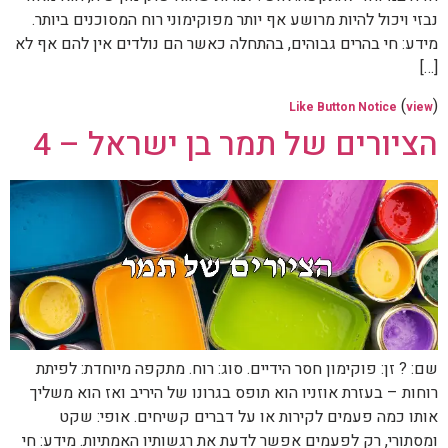
נבזי ויכול להיות מרושע אף יותר מפוקימוני רוח המסוכנים ביותר.
מידע: חי בהרים גבוהים, בהתחלה כאשר הם נולדים אין להם אף לא
[…]
(
)
Like Button Notice
view
הציורים של תמר בן ישראל – 4
שם: ? זן: פוקימון חסר הידיים. סוג: רוח. מתקפה מיוחדת: לפיתת
רוחות – בעזרת אוזניו הוא תופס בגרונו של היריב ואז הוא משליך
אותו כמה פעמים לקירות או על דברים קשיחים. אופי: שקט
ומסתורי, רק לפעמים אפשר לדעת את רגשותיו האמתיות. מידע: חי