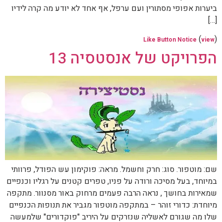
ביערות אפופי מסתורין ועם ערפל, אף אחד לא יודע מה קרה לידיו
[…]
(
)
Like Button Notice
view
הפרויקט של אנסטסיה 13
שם: מוטפור. סוג: חרק וחשמל. מראה: פוקימון עש הפודל, פרוותי
במיוחד, בעל מסיכה ורודה על פניו, טפרים קטנים על רגליו וכנפיים
שמאירות בחושך , נראה הרבה פעמים מרחוק באור מסנוור. מתקפה
מיוחדת: כדורי זוהר – במתקפה מוטפור מגביר את תנופות הכנפיים
שלו מה שגורם לאשליה שנזרקים על היריב "פוקדורים" שלמעשה