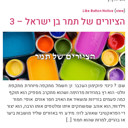
(
)
Like Button Notice
view
הציורים של תמר בן ישראל – 3
שם: ? כינוי: פוקימון העכבר. זן: חשמל. מתקפה מיוחדת: מתקפת
וולט- הוא רץ במהירות מדהימה ושהוא מתקרב מספיק הוא תוקף
כמה פעמים בזריזות ומשאיר את האויב חסר אונים. אופי: חמוד
וילדותי, הוא אוהב שמשחקים איתו ומלטפים אותו הרבה, הוא יצור
די הפראקטיבי שאוהב לזוז. מידע: חי באזורים שליד מושבות ביער
או בהרים, למרות שהוא חמוד […]