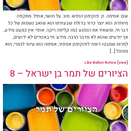
שם: אסימה. זן: פוקימון הנפש. סוג: על חושי, אופל. מתקפה
מיוחדת: הוא יוצר כדור בדולח שבעזרתו הוא שואב נשמות של כל
דבר חי, ומשאיר את הנפגע כמו קליפה ריקה. אופי: אין כמעט מידע,
אך יודעים שהוא לא מדבר הרבה. מידע: חי באזורים לא ידועים,
למרות שמבטו דומה לפוקימון אספור, אסימה הוא עיוור לגמרי, הוא
מסוגל […]
(
)
Like Button Notice
view
הציורים של תמר בן ישראל – 8