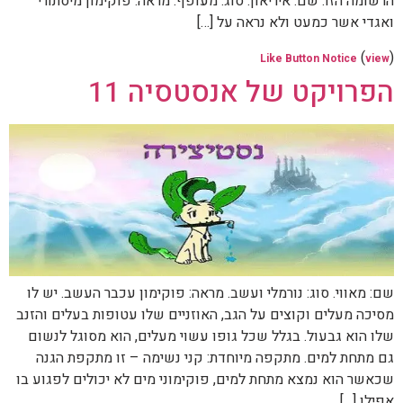
הרשומה הזו. שם: איריאון. סוג: מעופף. מראה: פוקימון מיסתורי
ואגדי אשר כמעט ולא נראה על […]
(
)
Like Button Notice
view
הפרויקט של אנסטסיה 11
שם: מאווי. סוג: נורמלי ועשב. מראה: פוקימון עכבר העשב. יש לו
מסיכה מעלים וקוצים על הגב, האוזניים שלו עטופות בעלים והזנב
שלו הוא גבעול. בגלל שכל גופו עשוי מעלים, הוא מסוגל לנשום
גם מתחת למים. מתקפה מיוחדת: קני נשימה – זו מתקפת הגנה
שכאשר הוא נמצא מתחת למים, פוקימוני מים לא יכולים לפגוע בו
אפילו […]