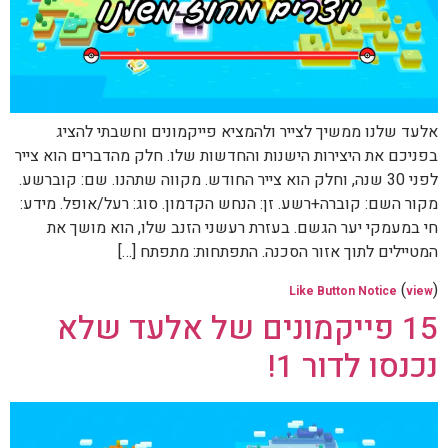
אלעד שלנו ממשיך לצייר ולהמציא פייקמונים וחשבתי להציג
בפניכם את היצירות הישנות והחדשות שלו. חלק מהדברים הוא צייר
לפני 30 שנה, וחלק הוא צייר החודש. מקווה שתהנו. שם: קוברשע.
מקור השם: קוברה+רשע. זן: הנחש הקדמון. סוג: רעל/אופל. מידע:
חי במעמקי יער הגשם. בעזרת רעשני הזנב שלו, הוא מושך את
המטיילים לתוך אזור הסכנה. התפתחות: מתפתח […]
(
)
Like Button Notice
view
15 פייקמונים של אלעד שלא
נכנסו לדור 1!