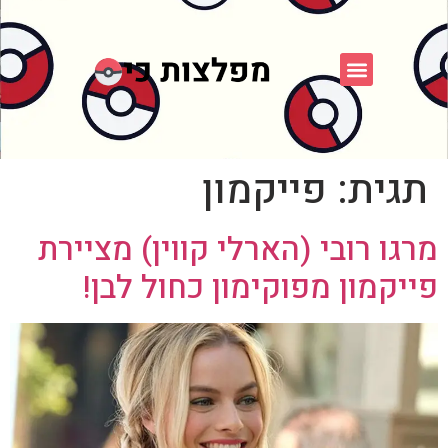
פוקימון כחול לבן
פורום FXP
אספני פוקימון
תגית:
פייקמון
מרגו רובי (הארלי קווין) מציירת
פייקמון מפוקימון כחול לבן!