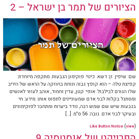
הציורים של תמר בן ישראל – 2
שם: שיפין. זן: דשא. כינוי: פוקימון הגבעות. מתקפה מיוחדת:
קפיצת טלה – הוא קופץ גבוה ונוחת בחוזקה על הראש של היריב
שלו הגורם לבילבול. אופי: קטן, עדין וחמוד, אוהב לעזור לאנשים
ומסתגל בקלות לבני אדם שמעוניינים לתפוס אותו. מידע: חי
בגבעות שיש שם שמש רבה, נודד ביערות ומתחבר לפוקימונים
ובעיקר לבני אדם. גובה: 56 ס"מ. […]
(
)
Like Button Notice
view
הפרויקט של אנסטסיה 9