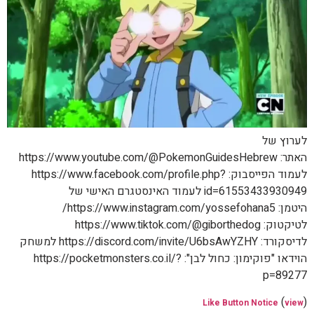
לערוץ של
האתר: https://www.youtube.com/@PokemonGuidesHebrew
לעמוד הפייסבוק: https://www.facebook.com/profile.php?
id=61553433930949 לעמוד האינסטגרם האישי של
היטמן: https://www.instagram.com/yossefohana5/
לטיקטוק: https://www.tiktok.com/@giborthedog
לדיסקורד: https://discord.com/invite/U6bsAwYZHY למשחק
הוידאו "פוקימון: כחול לבן": https://pocketmonsters.co.il/?
p=89277
(
)
Like Button Notice
view