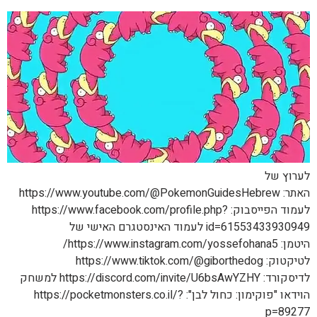
לערוץ של
האתר: https://www.youtube.com/@PokemonGuidesHebrew
לעמוד הפייסבוק: https://www.facebook.com/profile.php?
id=61553433930949 לעמוד האינסטגרם האישי של
היטמן: https://www.instagram.com/yossefohana5/
לטיקטוק: https://www.tiktok.com/@giborthedog
לדיסקורד: https://discord.com/invite/U6bsAwYZHY למשחק
הוידאו "פוקימון: כחול לבן": https://pocketmonsters.co.il/?
p=89277