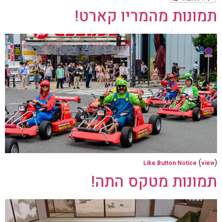
תמונות מהמריו קארט!
(
)
Like Button Notice
view
תמונות מטקס התה!