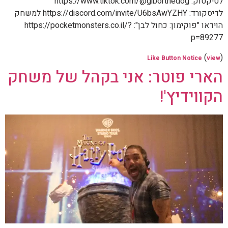
לטיקטוק: https://www.tiktok.com/@giborthedog
לדיסקורד: https://discord.com/invite/U6bsAwYZHY למשחק
הוידאו "פוקימון: כחול לבן": https://pocketmonsters.co.il/?
p=89277
(
)
Like Button Notice
view
הארי פוטר: אני בקהל של משחק
הקווידיץ'!