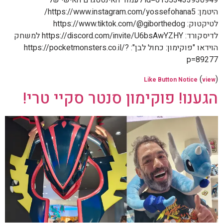
id=61553433930949 לעמוד האינסטגרם האישי של
היטמן: https://www.instagram.com/yossefohana5/
לטיקטוק: https://www.tiktok.com/@giborthedog
לדיסקורד: https://discord.com/invite/U6bsAwYZHY למשחק
הוידאו "פוקימון: כחול לבן": https://pocketmonsters.co.il/?
p=89277
(
)
Like Button Notice
view
הגענו! פוקימון סנטר סקיי טרי!