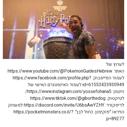
לערוץ של
האתר: https://www.youtube.com/@PokemonGuidesHebrew
לעמוד הפייסבוק: https://www.facebook.com/profile.php?
id=61553433930949 לעמוד האינסטגרם האישי של
היטמן: https://www.instagram.com/yossefohana5/
לטיקטוק: https://www.tiktok.com/@giborthedog
לדיסקורד: https://discord.com/invite/U6bsAwYZHY למשחק
הוידאו "פוקימון: כחול לבן": https://pocketmonsters.co.il/?
p=89277