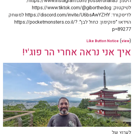
היטמן: https://www.instagram.com/yossefohana5/
לטיקטוק: https://www.tiktok.com/@giborthedog
לדיסקורד: https://discord.com/invite/U6bsAwYZHY למשחק
הוידאו "פוקימון: כחול לבן": https://pocketmonsters.co.il/?
p=89277
(
)
Like Button Notice
view
איך אני נראה אחרי הר פוג'י!
לערוץ של