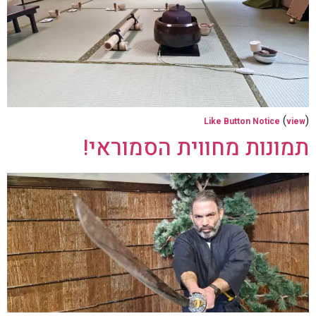
(
)
Like Button Notice
view
תמונות מחווית הסמוראי!