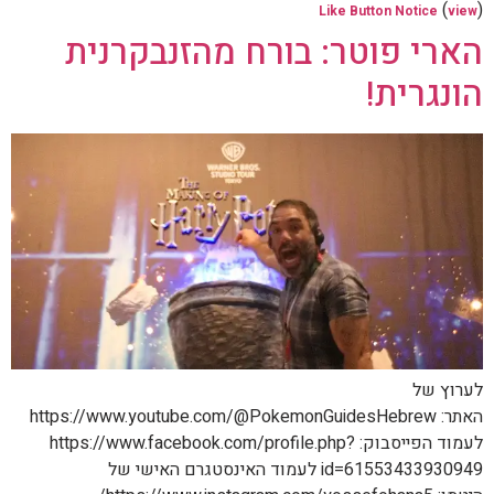
(
)
Like Button Notice
view
הארי פוטר: בורח מהזנבקרנית
הונגרית!
לערוץ של
האתר: https://www.youtube.com/@PokemonGuidesHebrew
לעמוד הפייסבוק: https://www.facebook.com/profile.php?
id=61553433930949 לעמוד האינסטגרם האישי של