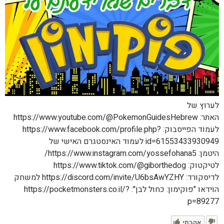
לערוץ של
האתר: https://www.youtube.com/@PokemonGuidesHebrew
לעמוד הפייסבוק: https://www.facebook.com/profile.php?
id=61553433930949 לעמוד האינסטגרם האישי של
היטמן: https://www.instagram.com/yossefohana5/
לטיקטוק: https://www.tiktok.com/@giborthedog
לדיסקורד: https://discord.com/invite/U6bsAwYZHY למשחק
הוידאו "פוקימון: כחול לבן": https://pocketmonsters.co.il/?
p=89277
אהבתי