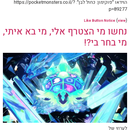
הוידאו "פוקימון: כחול לבן": https://pocketmonsters.co.il/?
p=89277
(
)
Like Button Notice
view
נחשו מי הצטרף אלי, מי בא איתי,
מי בחר בי?!
לערוץ של