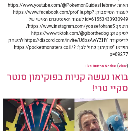
האתר: https://www.youtube.com/@PokemonGuidesHebrew
לעמוד הפייסבוק: https://www.facebook.com/profile.php?
id=61553433930949 לעמוד האינסטגרם האישי של
היטמן: https://www.instagram.com/yossefohana5/
לטיקטוק: https://www.tiktok.com/@giborthedog
לדיסקורד: https://discord.com/invite/U6bsAwYZHY למשחק
הוידאו "פוקימון: כחול לבן": https://pocketmonsters.co.il/?
p=89277
(
)
Like Button Notice
view
בואו נעשה קניות בפוקימון סנטר
סקיי טרי!