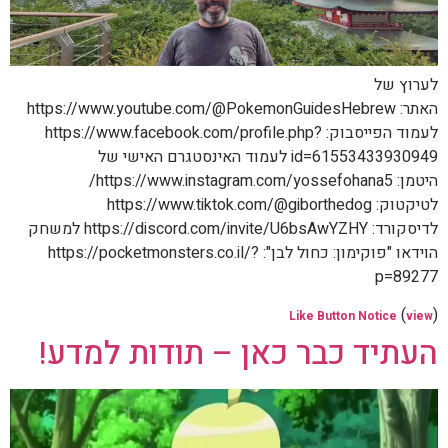
לערוץ של
האתר: https://www.youtube.com/@PokemonGuidesHebrew
לעמוד הפייסבוק: https://www.facebook.com/profile.php?
id=61553433930949 לעמוד האינסטגרם האישי של
היטמן: https://www.instagram.com/yossefohana5/
לטיקטוק: https://www.tiktok.com/@giborthedog
לדיסקורד: https://discord.com/invite/U6bsAwYZHY למשחק
הוידאו "פוקימון: כחול לבן": https://pocketmonsters.co.il/?
p=89277
(
)
Like Button Notice
view
העתיד כבר כאן – תודות למדע!