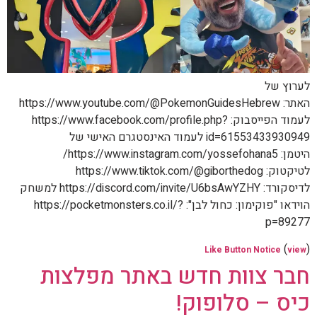
לערוץ של
האתר: https://www.youtube.com/@PokemonGuidesHebrew
לעמוד הפייסבוק: https://www.facebook.com/profile.php?
id=61553433930949 לעמוד האינסטגרם האישי של
היטמן: https://www.instagram.com/yossefohana5/
לטיקטוק: https://www.tiktok.com/@giborthedog
לדיסקורד: https://discord.com/invite/U6bsAwYZHY למשחק
הוידאו "פוקימון: כחול לבן": https://pocketmonsters.co.il/?
p=89277
(
)
Like Button Notice
view
חבר צוות חדש באתר מפלצות
כיס – סלופוק!