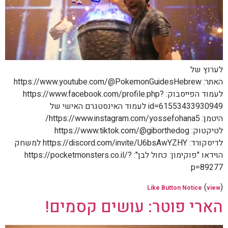
לערוץ של
האתר: https://www.youtube.com/@PokemonGuidesHebrew
לעמוד הפייסבוק: https://www.facebook.com/profile.php?
id=61553433930949 לעמוד האינסטגרם האישי של
היטמן: https://www.instagram.com/yossefohana5/
לטיקטוק: https://www.tiktok.com/@giborthedog
לדיסקורד: https://discord.com/invite/U6bsAwYZHY למשחק
הוידאו "פוקימון: כחול לבן": https://pocketmonsters.co.il/?
p=89277
(
)
Like Button Notice
view
הארי פוטר: עושים קסמים!