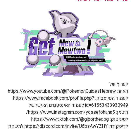
לערוץ של
האתר: https://www.youtube.com/@PokemonGuidesHebrew
לעמוד הפייסבוק: https://www.facebook.com/profile.php?
id=61553433930949 לעמוד האינסטגרם האישי של
היטמן: https://www.instagram.com/yossefohana5/
לטיקטוק: https://www.tiktok.com/@giborthedog
לדיסקורד: https://discord.com/invite/U6bsAwYZHY למשחק