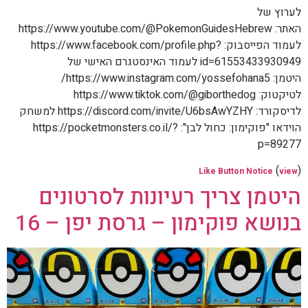
לערוץ של
האתר: https://www.youtube.com/@PokemonGuidesHebrew
לעמוד הפייסבוק: https://www.facebook.com/profile.php?
id=61553433930949 לעמוד האינסטגרם האישי של
היטמן: https://www.instagram.com/yossefohana5/
לטיקטוק: https://www.tiktok.com/@giborthedog
לדיסקורד: https://discord.com/invite/U6bsAwYZHY למשחק
הוידאו "פוקימון: כחול לבן": https://pocketmonsters.co.il/?
p=89277
(
)
Like Button Notice
view
היטמן צריך רעיונות לסרטונים
בנושא פוקימון – גרסת יפן – 16