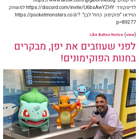
לטיקטוק: https://www.tiktok.com/@giborthedog
לדיסקורד: https://discord.com/invite/U6bsAwYZHY למשחק
הוידאו "פוקימון: כחול לבן": https://pocketmonsters.co.il/?
p=89277
(
)
Like Button Notice
view
לפני שעוזבים את יפן, מבקרים
בחנות הפוקימונים!