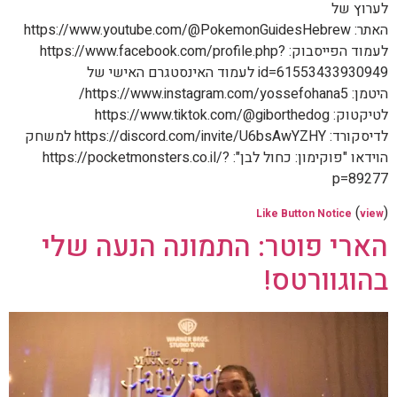
לערוץ של
האתר: https://www.youtube.com/@PokemonGuidesHebrew
לעמוד הפייסבוק: https://www.facebook.com/profile.php?
id=61553433930949 לעמוד האינסטגרם האישי של
היטמן: https://www.instagram.com/yossefohana5/
לטיקטוק: https://www.tiktok.com/@giborthedog
לדיסקורד: https://discord.com/invite/U6bsAwYZHY למשחק
הוידאו "פוקימון: כחול לבן": https://pocketmonsters.co.il/?
p=89277
(
)
Like Button Notice
view
הארי פוטר: התמונה הנעה שלי
בהוגוורטס!