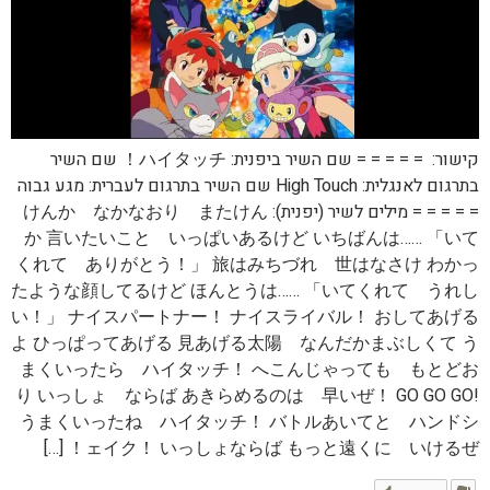
קישור: = = = = = שם השיר ביפנית: ハイタッチ！ שם השיר
בתרגום לאנגלית: High Touch שם השיר בתרגום לעברית: מגע גבוה
= = = = = מילים לשיר (יפנית): けんか なかなおり またけん
か 言いたいこと いっぱいあるけど いちばんは…… 「いて
くれて ありがとう！」 旅はみちづれ 世はなさけ わかっ
たような顔してるけど ほんとうは…… 「いてくれて うれし
い！」 ナイスパートナー！ ナイスライバル！ おしてあげる
よ ひっぱってあげる 見あげる太陽 なんだかまぶしくて う
まくいったら ハイタッチ！ へこんじゃっても もとどお
り いっしょ ならば あきらめるのは 早いぜ！ GO GO GO!
うまくいったね ハイタッチ！ バトルあいてと ハンドシ
ェイク！ いっしょならば もっと遠くに いけるぜ！ […]