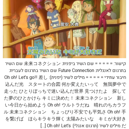
קישור: = = = = = שם השיר ביפנית: 未来コネクション שם השיר
בתרגום לאנגלית: Future Connection שם השיר בתרגום לעברית:
חיבור עתידי = = = = = מילים לשיר (יפנית): Oh oh! Let's go!! 差し
込んだ光 スタートの合図 何か変えたいって 無我夢中で
走った ひとりぼっちで迷い込んだ世界 見つけたよ 探して
た夢のひとかけら キミに決めた！ 未来コネクション 新し
い今日から始めよう Oh oh! ウルトラだね 晴れのちカラフ
ル 未来コネクション ちょっぴり不安でも平気さ Oh oh! 手
を繋げば ほらキラキラ輝く 太陽みたいな キミが大好き
だ מילים לשיר (תרגום אנגלי): Oh oh! Let's […]