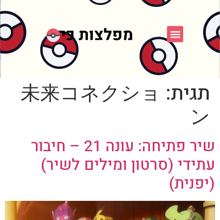
פוקימון כחול לבן
פורום FXP
אספני פוקימון
תגית:
未来コネクショ
ン
שיר פתיחה: עונה 21 – חיבור
עתידי (סרטון ומילים לשיר)
(יפנית)