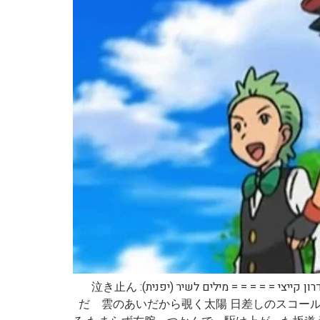
קישור: = = = = = שם השיר ביפנית: 夏めく坂道 שם השיר בתרגום לאנגלית: Summerly Slope שם השיר בתרגום לעברית: מדרון קייצי = = = = = מילים לשיר (יפנית): 泣き止ん
だ 雲のあいだから覗く太陽 日差しのスコー