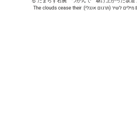
る たまらず右腕 つかんで 駆け上がった坂道
眩しいんだ 横顔にキラめく滴 二人なら追い越せる 蜃気楼の向こうに見える tomorrow 聞こえてる？僕の鼓動 מילים לשיר (תרגום אנגלי): The clouds cease their