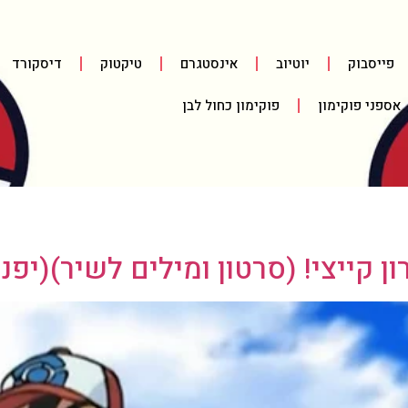
פייסבוק
יוטיוב
אינסטגרם
טיקטוק
דיסקורד
אספני פוקימון
פוקימון כחול לבן