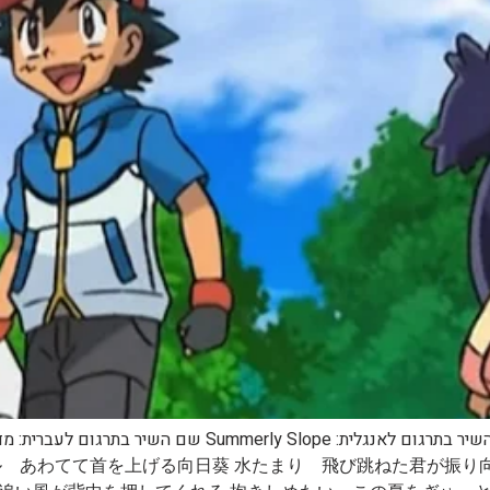
ル あわてて首を上げる向日葵 水たまり 飛び跳ねた君が振り