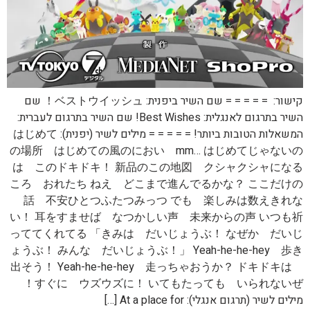
קישור: = = = = = שם השיר ביפנית: ベストウイッシュ！ שם
השיר בתרגום לאנגלית: Best Wishes! שם השיר בתרגום לעברית:
המשאלות הטובות ביותר! = = = = = מילים לשיר (יפנית): はじめて
の場所 はじめての風のにおい mm… はじめてじゃないの
は このドキドキ！ 新品のこの地図 クシャクシャになる
ころ おれたち ねえ どこまで進んでるかな？ ここだけの
話 不安ひとつふたつみっつ でも 楽しみは数えきれな
い！ 耳をすませば なつかしい声 未来からの声 いつも祈
っててくれてる 「きみは だいじょうぶ！ なぜか だいじ
ょうぶ！ みんな だいじょうぶ！」 Yeah-he-he-hey 歩き
出そう！ Yeah-he-he-hey 走っちゃおうか？ ドキドキは
すぐに ウズウズに！ いてもたっても いられないぜ！
מילים לשיר (תרגום אנגלי): At a place for […]