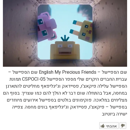
שם הספיישל – English My Precious Friends שם הספיישל –
עברית החברים היקרים שלי מספר הספיישל CSPOCI-05 תמונת
הספיישל עלילה פיקאצ'ו, פסיידאק וג'יגליפאף מחליטים להתארגן
במחסה, אבל בהתחלה שום דבר לא הולך להם כמו שצריך. בסוף הם
מצליחים במלאכה. פוקימונים בולטים בספיישל אירועים מיוחדים
בספיישל – פיקאצ'ו, פסיידאק וג'יגליפאף בונים מחסה. צפייה
ישירה ביוטיוב
אהבתי