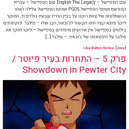
שם הספיישל – English The Legacy שם הספיישל – עברית
המורשת מספר הספיישל PG05 תמונת הספיישל עלילה לאחר
ההשתלטות של צוות רוקט על בניין הרדיו שבעיר גולדנרוד, החוקר
לוקר מוצא קצה חוט הקשור לג'ובאני, הבן שלו – סילבר. פוקימונים
בולטים בספיישל אין אירועים מיוחדים בספיישל – לוקר חוקר את
סילבר על הימצאותו של ג'ובאני. – סילבר […]
(
)
Like Button Notice
view
פרק 5 – התחרות בעיר פיוטר /
Showdown in Pewter City