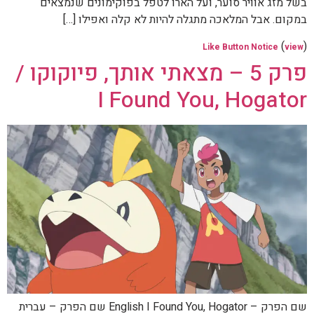
בשל מזג אוויר סוער, ועל הארו לטפל בפוקימונים שנמצאים
במקום. אבל המלאכה מתגלה להיות לא קלה ואפילו […]
(
)
Like Button Notice
view
פרק 5 – מצאתי אותך, פיוקוקו /
I Found You, Hogator
שם הפרק – English I Found You, Hogator שם הפרק – עברית