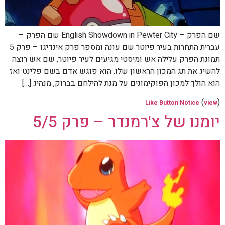
שם הפרק – English Showdown in Pewter City שם הפרק –
עברית התחרות בעיר פיוטר שם עונה ומספר פרק אינדיגו – פרק 5
תמונת הפרק עלילה אש ומיסטי מגיעים לעיר פיוטר, שם אש רוצה
להשיג את תג המכון הראשון שלו. הוא פוגש אדם בשם פלינט ואז
הוא הולך למכון הפוקימונים על מנת להילחם בברוק, מנהיג […]
(
)
Like Button Notice
view
יומנו של צ'רמנדר – פרק 5/5