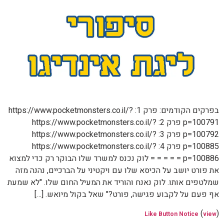
בפרקים הקודמים: פרק 1: https://www.pocketmonsters.co.il/?
p=100791 פרק 2: https://www.pocketmonsters.co.il/?
p=100792 פרק 3: https://www.pocketmonsters.co.il/?
p=100885 פרק 4: https://www.pocketmonsters.co.il/?
p=100886 = = = = = לוק נכנס למשרד שלו הבוקר רק כדי למצוא
את פורט יושב על הכיסא שלו עם ויקטיני על הברכיים, נהנה מזה
שמלטפים אותו. לוק נאנח והוריד את המעיל החום שלו. "לא שמעת
אף פעם על לקבוע פגישה, פורט?" שאל בקול מיואש. […]
(
)
Like Button Notice
view