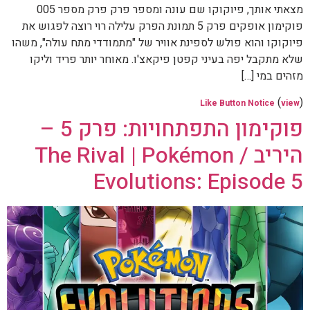
מצאתי אותך, פיוקוקו שם עונה ומספר פרק פרק מספר 005
פוקימון אופקים פרק 5 תמונת הפרק עלילה רוי רוצה לפגוש את
פיוקוקו והוא פולש לספינת אוויר של "מתמודדי מתח עולה", משהו
שלא מתקבל יפה בעיני קפטן פיקאצ'ו. מאוחר יותר פריד וליקו
מזהים במי […]
(
)
Like Button Notice
view
פוקימון התפתחויות: פרק 5 –
היריב / The Rival | Pokémon
Evolutions: Episode 5