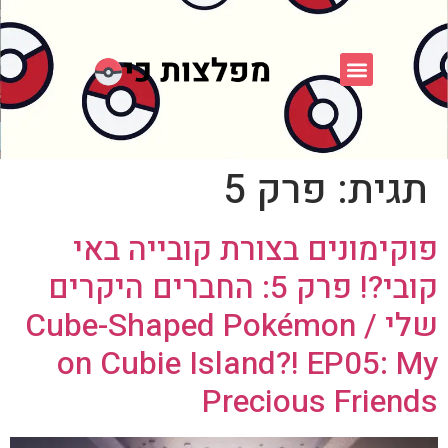
פוקימון כחול לבן
פורום FXP
אספני פוקימון
תגית:
פרק 5
פוקימונים בצורת קובייה באי
קובי?! פרק 5: החברים היקרים
שלי / Cube-Shaped Pokémon
on Cubie Island?! EP05: My
Precious Friends