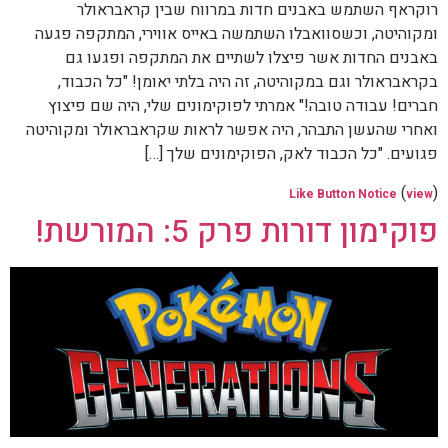
רוקראף השתמש באבנים חדות במרווח שבין קראבראולר
ומקוהיטה, וכשסוואבלו השתמשה באייס אווירי, המתקפה פגעה
באבנים החדות אשר פיצלו לשתיים את המתקפה ופגעו גם
בקראבראולר וגם במקוהיטה, זה היה בלתי יאומן! "כל הכבוד,
חברים! עבודה טובה!" אמרתי לפוקימונים שלי, היה שם פיצוץ
ואחרי שהעשן התבהר, היה אפשר לראות שקראבראולר ומקוהיטה
פגועים. "כל הכבוד לאק, הפוקימונים שלך […]
(
)
Like Button Notice
view
פוקימון דורות פרק 5: המורשת!