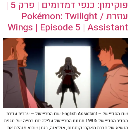
פוקימון: כנפי דמדומים | פרק 5 |
עוזרת / Pokémon: Twilight
Wings | Episode 5 | Assistant
שם הספיישל – English Assistant שם הספיישל – עברית עוזרת
מספר הספיישל TW05 תמונת הספיישל עלילה יום בחייה של סגנית
הנשיא של חברת מאקרו קוסמוס, אוליאנה, בזמן שהיא מנהלת את