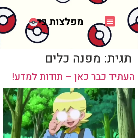
פוקימון כחול לבן
פורום FXP
אספני פוקימון
תגית:
מפנה כלים
העתיד כבר כאן – תודות למדע!