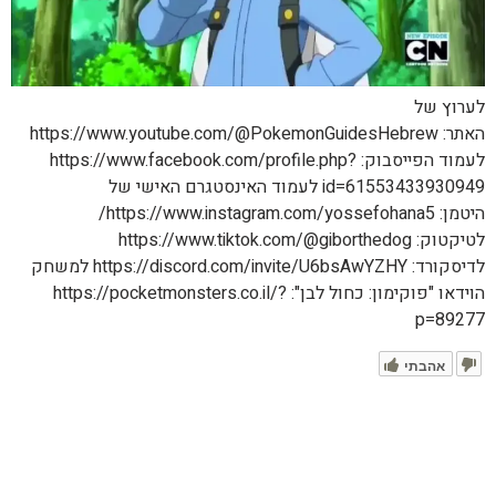
לערוץ של
האתר: https://www.youtube.com/@PokemonGuidesHebrew
לעמוד הפייסבוק: https://www.facebook.com/profile.php?
id=61553433930949 לעמוד האינסטגרם האישי של
היטמן: https://www.instagram.com/yossefohana5/
לטיקטוק: https://www.tiktok.com/@giborthedog
לדיסקורד: https://discord.com/invite/U6bsAwYZHY למשחק
הוידאו "פוקימון: כחול לבן": https://pocketmonsters.co.il/?
p=89277
אהבתי